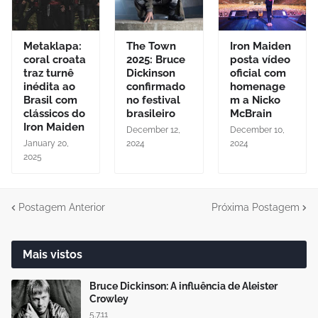
Metaklapa:
The Town
Iron Maiden
coral croata
2025: Bruce
posta vídeo
traz turnê
Dickinson
oficial com
inédita ao
confirmado
homenage
Brasil com
no festival
m a Nicko
clássicos do
brasileiro
McBrain
Iron Maiden
December 12,
December 10,
January 20,
2024
2024
2025
Postagem Anterior
Próxima Postagem
Mais vistos
Bruce Dickinson: A influência de Aleister
Crowley
5.7.11