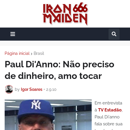
Página inicial
Brasil
Paul Di'Anno: Não preciso
de dinheiro, amo tocar
by
Igor Soares
•
2.9.10
Em entrevista
à
TV Estadão
,
Paul Di'anno
fala sobre sua