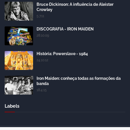
Bruce Dickinson: A influência de Aleister
Crowley
5.7.11
DISCOGRAFIA - IRON MAIDEN
28.10.09
História: Powerslave - 1984
24.10.12
Iron Maiden: conheça todas as formações da
banda
18.4.15
Labels