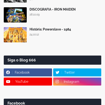
DISCOGRAFIA - IRON MAIDEN
28.10.09
História: Powerslave - 1984
24.10.12
Siga o Blog 666
Facebook
Twitter
YouTube
Instagram
Facebook