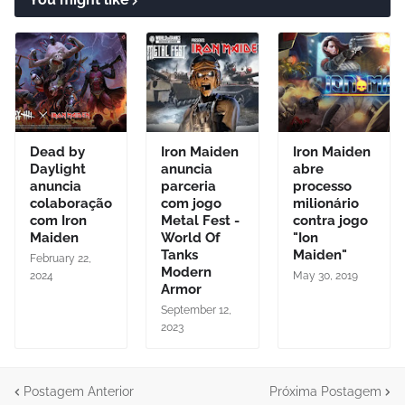
Dead by
Iron Maiden
Iron Maiden
Daylight
anuncia
abre
anuncia
parceria
processo
colaboração
com jogo
milionário
com Iron
Metal Fest -
contra jogo
Maiden
World Of
"Ion
Tanks
Maiden"
February 22,
Modern
2024
May 30, 2019
Armor
September 12,
2023
Postagem Anterior
Próxima Postagem