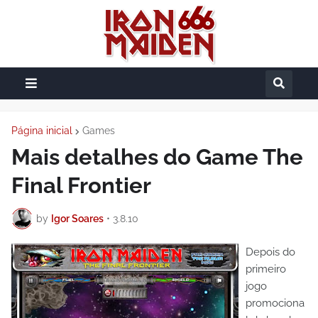
Página inicial
Games
Mais detalhes do Game The
Final Frontier
by
Igor Soares
•
3.8.10
Depois do
primeiro
jogo
promociona