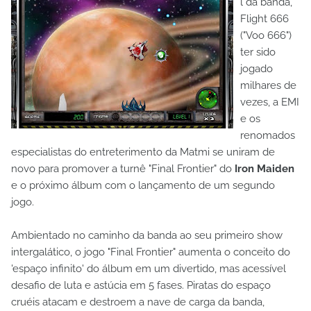
l da banda,
Flight 666
("Voo 666")
ter sido
jogado
milhares de
vezes, a EMI
e os
renomados
especialistas do entreterimento da Matmi se uniram de
novo para promover a turnê "Final Frontier" do
Iron Maiden
e o próximo álbum com o lançamento de um segundo
jogo.
Ambientado no caminho da banda ao seu primeiro show
intergalático, o jogo "Final Frontier" aumenta o conceito do
'espaço infinito' do álbum em um divertido, mas acessível
desafio de luta e astúcia em 5 fases. Piratas do espaço
cruéis atacam e destroem a nave de carga da banda,