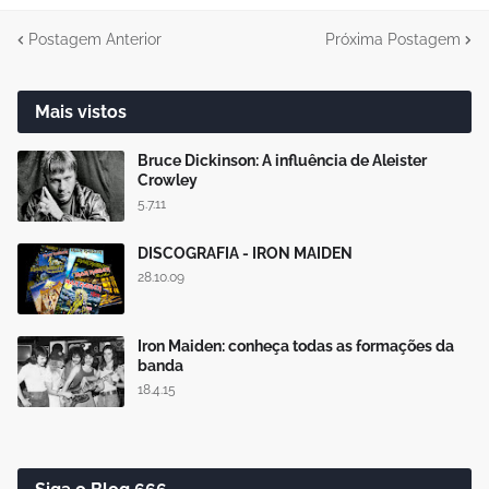
Postagem Anterior
Próxima Postagem
Mais vistos
Bruce Dickinson: A influência de Aleister
Crowley
5.7.11
DISCOGRAFIA - IRON MAIDEN
28.10.09
Iron Maiden: conheça todas as formações da
banda
18.4.15