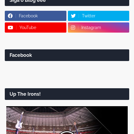
Siga o Blog 666
Facebook
Twitter
YouTube
Instagram
Facebook
Up The Irons!