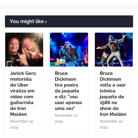
You might like
Janick Gers:
Bruce
Bruce
motorista
Dickinson
Dickinson
de Uber
tira poeira
volta a usar
viraliza em
da jaqueta
icônica
vídeo com
e diz: "vou
jaqueta de
guitarrista
usar apenas
1986 no
do Iron
uma vez"
show do
Maiden
Iron Maiden
November 12,
November 30,
2024
November 10,
2024
2024