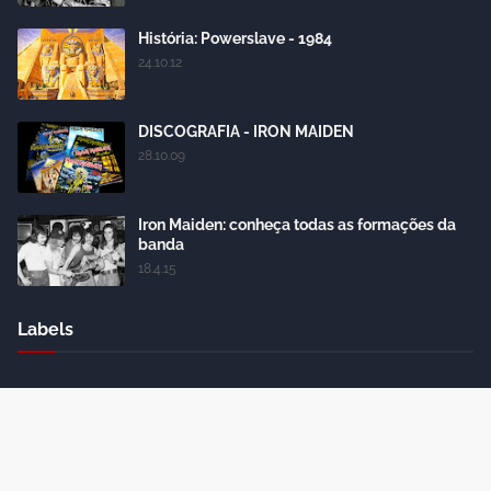
História: Powerslave - 1984
24.10.12
DISCOGRAFIA - IRON MAIDEN
28.10.09
Iron Maiden: conheça todas as formações da
banda
18.4.15
Labels
Crafted with
by
Blogger Themes
| Distributed by
Gooyaabi
Themes