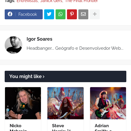
Tags:
Entrevistas
Janick Gers
The Final Frontier
Facebook
Igor Soares
Headbanger... Geógrafo e Desenvolvedor Web...
You might like
Nicko
Steve
Adrian