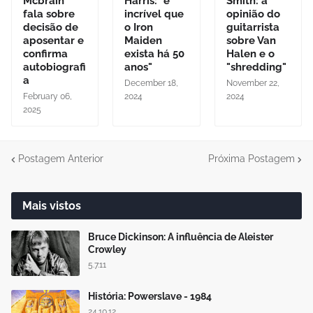
Mcbrain
Harris: "é
Smith: a
fala sobre
incrível que
opinião do
decisão de
o Iron
guitarrista
aposentar e
Maiden
sobre Van
confirma
exista há 50
Halen e o
autobiografi
anos"
"shredding"
a
December 18,
November 22,
February 06,
2024
2024
2025
Postagem Anterior
Próxima Postagem
Mais vistos
Bruce Dickinson: A influência de Aleister
Crowley
5.7.11
História: Powerslave - 1984
24.10.12