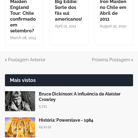
Maiden
Big Eddie:
Iron Maiden
England
Sorte dos
no Chile em
Tour: Chile
fãs sul
Abril de
confirmado
americanos!
2011
em
April 01, 2011
August 25, 2010
setembro?
March 08, 2013
Postagem Anterior
Próxima Postagem
Mais vistos
Bruce Dickinson: A influência de Aleister
Crowley
5.7.11
História: Powerslave - 1984
24.10.12