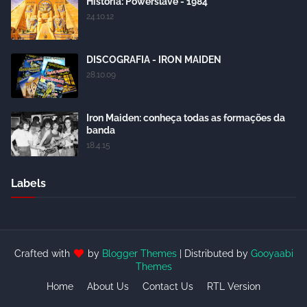
História: Powerslave - 1984
24.10.12
DISCOGRAFIA - IRON MAIDEN
28.10.09
Iron Maiden: conheça todas as formações da
banda
18.4.15
Labels
Crafted with
by
Blogger Themes
| Distributed by
Gooyaabi
Themes
Home
About Us
Contact Us
RTL Version