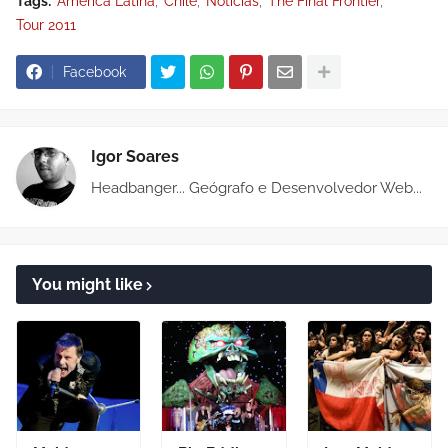
Tags:
América Latina
Chile
Notícias
The Final Frontier
Tour 2011
Facebook
Igor Soares
Headbanger... Geógrafo e Desenvolvedor Web...
You might like