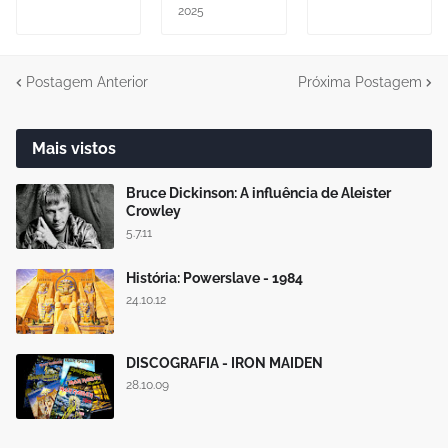
2025
Postagem Anterior
Próxima Postagem
Mais vistos
Bruce Dickinson: A influência de Aleister
Crowley
5.7.11
História: Powerslave - 1984
24.10.12
DISCOGRAFIA - IRON MAIDEN
28.10.09