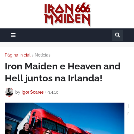
Página inicial
Notícias
Iron Maiden e Heaven and
Hell juntos na Irlanda!
by
Igor Soares
•
9.4.10
I
r