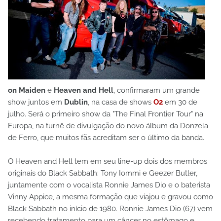
on Maiden
e
Heaven and Hell
, confirmaram um grande
show juntos em
Dublin
, na casa de shows
O2
em 30 de
julho. Será o primeiro show da "The Final Frontier Tour" na
Europa, na turnê de divulgação do novo álbum da Donzela
de Ferro, que muitos fãs acreditam ser o último da banda.
O Heaven and Hell tem em seu line-up dois dos membros
originais do Black Sabbath: Tony Iommi e Geezer Butler,
juntamente com o vocalista Ronnie James Dio e o baterista
Vinny Appice, a mesma formação que viajou e gravou como
Black Sabbath no início de 1980. Ronnie James Dio (67) vem
recebendo tratamento para um câncer no estômago e