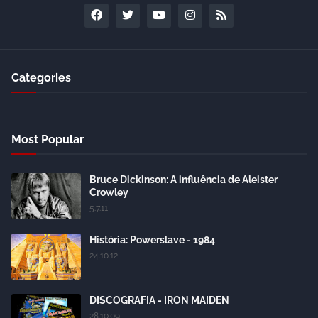
Categories
Most Popular
Bruce Dickinson: A influência de Aleister
Crowley
5.7.11
História: Powerslave - 1984
24.10.12
DISCOGRAFIA - IRON MAIDEN
28.10.09