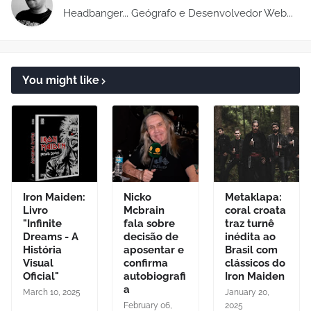
Headbanger... Geógrafo e Desenvolvedor Web...
You might like
Iron Maiden:
Nicko
Metaklapa:
Livro
Mcbrain
coral croata
"Infinite
fala sobre
traz turnê
Dreams - A
decisão de
inédita ao
História
aposentar e
Brasil com
Visual
confirma
clássicos do
Oficial"
autobiografi
Iron Maiden
a
March 10, 2025
January 20,
February 06,
2025