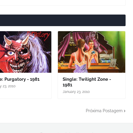
e: Purgatory - 1981
Single: Twilight Zone -
1981
y 23, 2010
January 23, 2010
Próxima Postagem