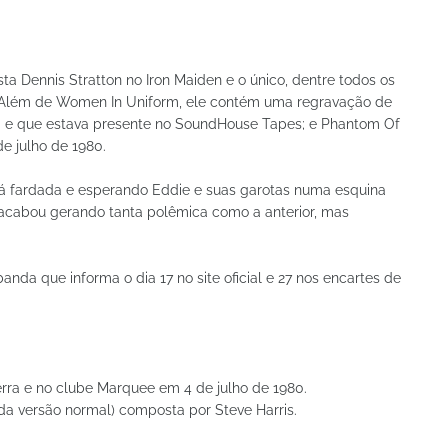
sta Dennis Stratton no Iron Maiden e o único, dentre todos os
r. Além de Women In Uniform, ele contém uma regravação de
a e que estava presente no SoundHouse Tapes; e Phantom Of
e julho de 1980.
tá fardada e esperando Eddie e suas garotas numa esquina
o acabou gerando tanta polêmica como a anterior, mas
anda que informa o dia 17 no site oficial e 27 nos encartes de
erra e no clube Marquee em 4 de julho de 1980.
da versão normal) composta por Steve Harris.