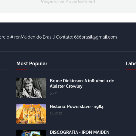
Responsive Advertisement
bre o #IronMaiden do Brasil! Contato: 666brasil@gmail.com
Most Popular
Labe
Bruce Dickinson: A influência de
Aleister Crowley
5.7.11
História: Powerslave - 1984
24.10.12
DISCOGRAFIA - IRON MAIDEN