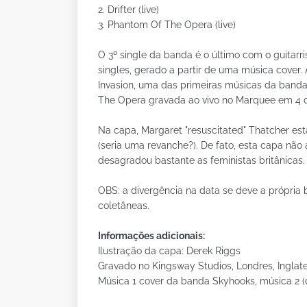
2. Drifter (live)
3. Phantom Of The Opera (live)
O 3º single da banda é o último com o guitarri
singles, gerado a partir de uma música cove
Invasion, uma das primeiras músicas da band
The Opera gravada ao vivo no Marquee em 4 d
Na capa, Margaret "resuscitated" Thatcher es
(seria uma revanche?). De fato, esta capa nã
desagradou bastante as feministas britânicas.
OBS: a divergência na data se deve a própria b
coletâneas.
Informações adicionais:
Ilustração da capa: Derek Riggs
Gravado no Kingsway Studios, Londres, Inglat
Música 1 cover da banda Skyhooks, música 2 (