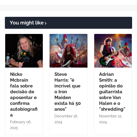
You might like
Nicko
Steve
Adrian
Mcbrain
Harris: "é
Smith: a
fala sobre
incrível que
opinião do
decisão de
o Iron
guitarrista
aposentar e
Maiden
sobre Van
confirma
exista há 50
Halen e o
autobiografi
anos"
"shredding"
a
December 18,
November 22,
February 06,
2024
2024
2025