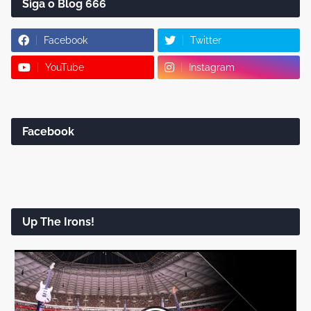
Siga o Blog 666
Facebook
Twitter
YouTube
Instagram
Facebook
Up The Irons!