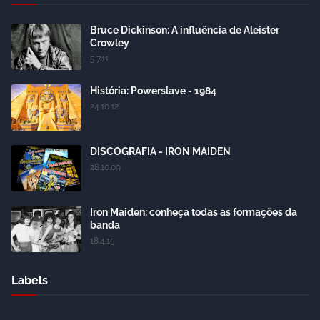
Bruce Dickinson: A influência de Aleister
Crowley
5.7.11
História: Powerslave - 1984
24.10.12
DISCOGRAFIA - IRON MAIDEN
28.10.09
Iron Maiden: conheça todas as formações da
banda
18.4.15
Labels