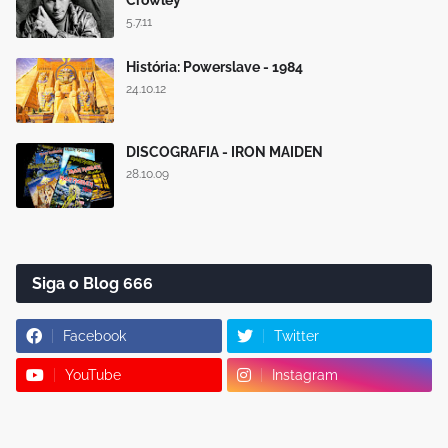
Crowley
5.7.11
História: Powerslave - 1984
24.10.12
DISCOGRAFIA - IRON MAIDEN
28.10.09
Siga o Blog 666
Facebook
Twitter
YouTube
Instagram