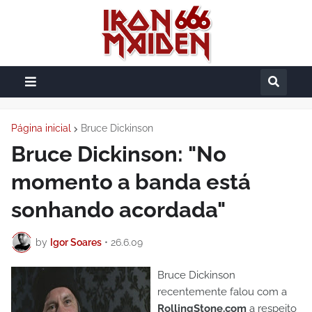
Página inicial
Bruce Dickinson
Bruce Dickinson: "No
momento a banda está
sonhando acordada"
by
Igor Soares
•
26.6.09
Bruce Dickinson
recentemente falou com a
RollingStone.com
a respeito