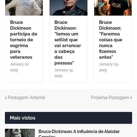
Bruce
Bruce
Bruce
Dickinson
Dickinson:
Dickinson:
participa de
"temos um
"Faremos
torneio de
setlist que
coisas que
esgrima
vai arrancar
nunca
para
a cabeça
fizemos
veteranos
das
antes"
pessoas"
January 20,
January 03,
2025
January 14,
2025
2025
Postagem Anterior
Próxima Postagem
Mais vistos
Bruce Dickinson: A influência de Aleister