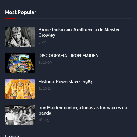
Most Popular
Bruce Dickinson: A influência de Aleister
Crowley
5.7.11
DISCOGRAFIA - IRON MAIDEN
28.10.09
História: Powerslave - 1984
24.10.12
Iron Maiden: conheça todas as formações da
banda
18.4.15
Labels