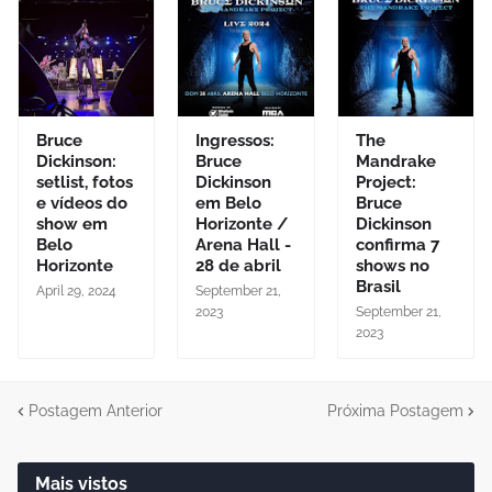
Bruce
Ingressos:
The
Dickinson:
Bruce
Mandrake
setlist, fotos
Dickinson
Project:
e vídeos do
em Belo
Bruce
show em
Horizonte /
Dickinson
Belo
Arena Hall -
confirma 7
Horizonte
28 de abril
shows no
Brasil
April 29, 2024
September 21,
2023
September 21,
2023
Postagem Anterior
Próxima Postagem
Mais vistos