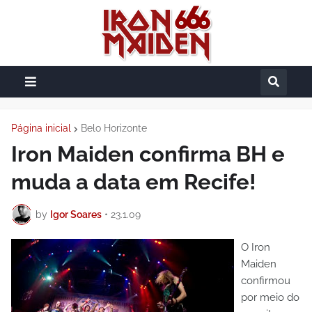
Página inicial
Belo Horizonte
Iron Maiden confirma BH e
muda a data em Recife!
by
Igor Soares
•
23.1.09
O Iron
Maiden
confirmou
por meio do