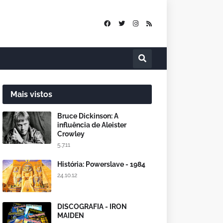
Mais vistos
Bruce Dickinson: A
influência de Aleister
Crowley
5.7.11
História: Powerslave - 1984
24.10.12
DISCOGRAFIA - IRON
MAIDEN