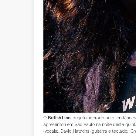
O
British Lion
, projeto liderado pelo lendário 
apresentou em São Paulo na noite desta quint
(vocais), David Hawkins (guitarra e teclado), 