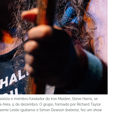
baixista e membro fundador do Iron Maiden, Steve Harris, se
a-feira, 5 de dezembro. O grupo, formado por Richard Taylor
Graeme Leslie (guitarra) e Simon Dawson (bateria), fez um show