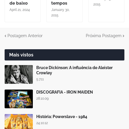
de baixo
tempos
2015
April 21, 2024
January 30,
2015
Postagem Anterior
Próxima Postagem
Mais vistos
Bruce Dickinson: A influência de Aleister
Crowley
5.7.11
DISCOGRAFIA - IRON MAIDEN
28.10.09
História: Powerslave - 1984
24.10.12