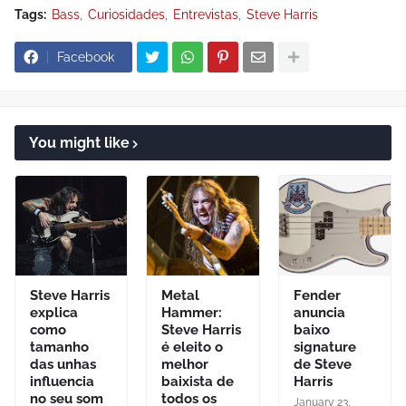
Tags:
Bass
Curiosidades
Entrevistas
Steve Harris
Facebook
You might like
Steve Harris
Metal
Fender
explica
Hammer:
anuncia
como
Steve Harris
baixo
tamanho
é eleito o
signature
das unhas
melhor
de Steve
influencia
baixista de
Harris
no seu som
todos os
January 23,