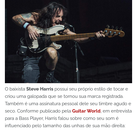
O baixista
Steve Harris
possui seu próprio estilo de tocar e
criou uma galopada que se tornou sua marca registrada.
Também é uma assinatura pessoal dele seu timbre agudo e
seco. Conforme publicado pela
Guitar World
, em entrevista
para a Bass Player, Harris falou sobre como seu som é
influenciado pelo tamanho das unhas de sua mão direita: