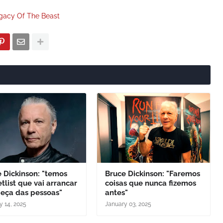
gacy Of The Beast
 Dickinson: "temos
Bruce Dickinson: "Faremos
tlist que vai arrancar
coisas que nunca fizemos
beça das pessoas"
antes"
y 14, 2025
January 03, 2025