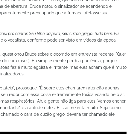
ha de abertura, Bruce notou o sinalizador se acendendo e
 aparentemente preocupado que a fumaça afetasse sua
aqui pra cantar. Seu filho da puta, seu cuzão grego. Tudo bem. Eu
sse o vocalista, conforme pode ser visto em vídeos da época.
e
, questionou Bruce sobre o ocorrido em entrevista recente: "Quer
 do cara (risos). Eu simplesmente perdi a paciência, porque
oas faz é muito egoísta e irritante, mas eles acham que é muito
inalizadores.
 plateia", prossegue. "É sobre eles chamarem atenção apenas
 seu redor com essa coisa extremamente tóxica voando pelo ar.
emas respiratórios, 'Ah, a gente não liga para eles. Vamos encher
portante', é a atitude deles. E isso me irrita muito. Seja como
ter chamado o cara de cuzão grego, deveria ter chamado ele