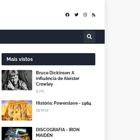
Mais vistos
Bruce Dickinson: A
influência de Aleister
Crowley
5.7.11
História: Powerslave - 1984
24.10.12
DISCOGRAFIA - IRON
MAIDEN