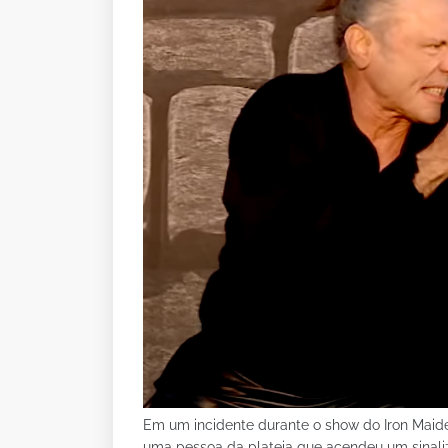
Em um incidente durante o show do Iron Maid
uma pessoa da plateia que acendeu um sinali