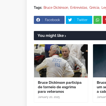
Tags:
Bruce Dickinson
Entrevistas
Grécia
Le
Facebook
Twitter
You might like
Bruce Dickinson participa
Bruce
de torneio de esgrima
um se
para veteranos
a ca
January 20, 2025
Januar