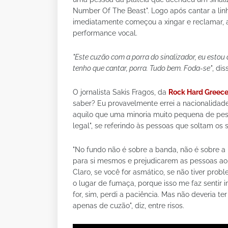
Number Of The Beast". Logo após cantar a lin
imediatamente começou a xingar e reclamar,
performance vocal.
"Este cuzão com a porra do sinalizador, eu estou 
tenho que cantar, porra. Tudo bem. Foda-se"
, di
O jornalista Sakis Fragos, da
Rock Hard Greec
saber? Eu provavelmente errei a nacionalidade
aquilo que uma minoria muito pequena de pess
legal", se referindo às pessoas que soltam os s
"No fundo não é sobre a banda, não é sobre a
para si mesmos e prejudicarem as pessoas ao
Claro, se você for asmático, se não tiver probl
o lugar de fumaça, porque isso me faz sentir im
for, sim, perdi a paciência. Mas não deveria 
apenas de cuzão", diz, entre risos.