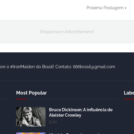
Próxima Postagem
Responsive Advertisement
bre o #IronMaiden do Brasil! Contato: 666brasil@gmail.com
Most Popular
Labe
Bruce Dickinson: A influência de
Aleister Crowley
5.7.11