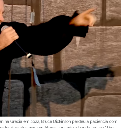
en na Grécia em 2022, Bruce Dickinson perdeu a paciência com
zador durante show em Atenas, quando a banda tocava "The