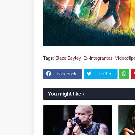
Tags:
Blaze Bayley
Ex-integrantes
Videoclip
Facebook
Twitter
You might like