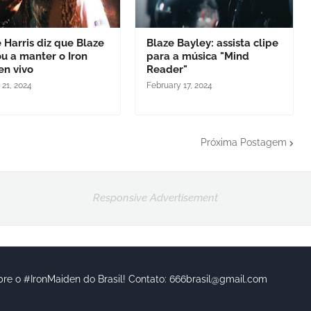
 Harris diz que Blaze
Blaze Bayley: assista clipe
u a manter o Iron
para a música "Mind
en vivo
Reader"
 21, 2024
February 17, 2024
Próxima Postagem
Responsive Advertisement
bre o #IronMaiden do Brasil! Contato: 666brasil@gmail.com