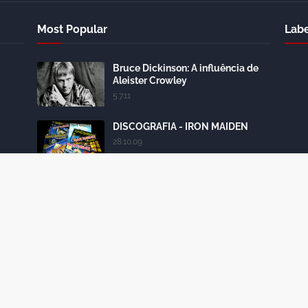
Most Popular
Labe
Bruce Dickinson: A influência de
Aleister Crowley
5.7.11
DISCOGRAFIA - IRON MAIDEN
28.10.09
História: Powerslave - 1984
24.10.12
Iron Maiden: conheça todas as
formações da banda
18.4.15