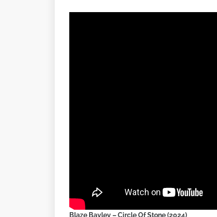
Blaze Bayley – Circle Of Stone (2024)