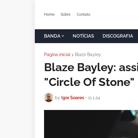
Home
Sobre
Contato
BANDA
NOTÍCIAS
DISCOGRAFIA
Página inicial
Blaze Bayley
Blaze Bayley: ass
"Circle Of Stone"
by
Igor Soares
•
11.1.24