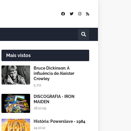
Mais vistos
Bruce Dickinson: A
influência de Aleister
Crowley
5.7.11
DISCOGRAFIA - IRON
MAIDEN
28.10.09
História: Powerslave - 1984
24.10.12