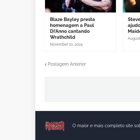
Blaze Bayley presta
Steve
homenagem a Paul
ajudo
Di’Anno cantando
Maid
Wrathchild
August
November 10, 2024
Postagem Anterior
O maior e mais completo site so