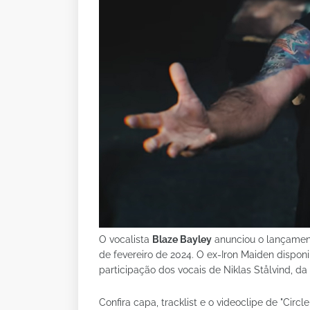
O vocalista
Blaze Bayley
anunciou o lançament
de fevereiro de 2024. O ex-Iron Maiden disponib
participação dos vocais de Niklas Stålvind, d
Confira capa, tracklist e o videoclipe de "Circle