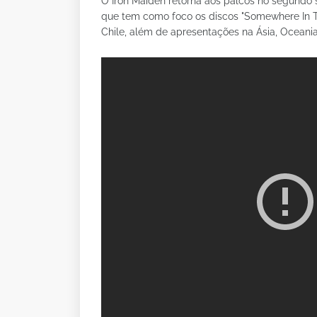
O Iron Maiden retorna aos palcos no segundo 
que tem como foco os discos "Somewhere In Ti
Chile, além de apresentações na Ásia, Oceani