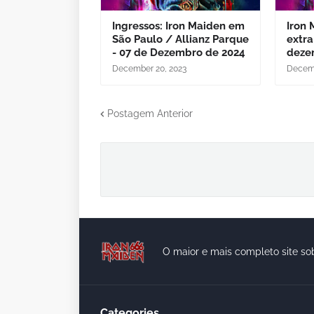
Ingressos: Iron Maiden em
Iron
São Paulo / Allianz Parque
extr
- 07 de Dezembro de 2024
deze
December 20, 2023
Decemb
Postagem Anterior
O maior e mais completo site so
Categories