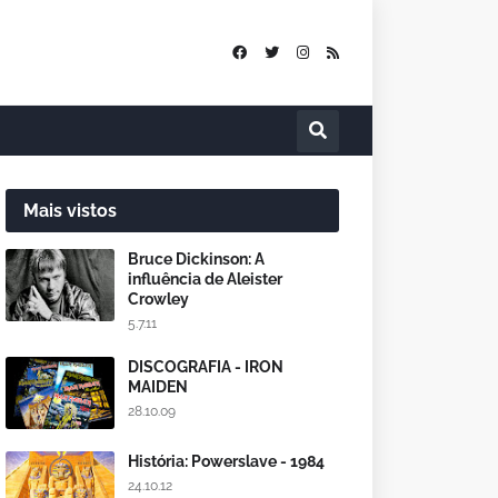
Mais vistos
Bruce Dickinson: A
influência de Aleister
Crowley
5.7.11
DISCOGRAFIA - IRON
MAIDEN
28.10.09
História: Powerslave - 1984
24.10.12