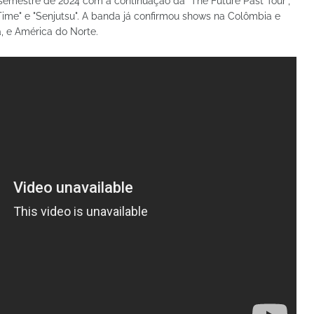
semestre de 2024 com a continuação da "The Future Past Tour",
me" e "Senjutsu". A banda já confirmou shows na Colômbia e
a, e América do Norte.