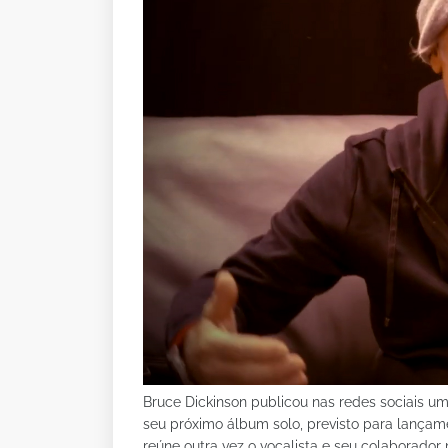
Bruce Dickinson publicou nas redes sociais 
seu próximo álbum solo, previsto para lançame
reúne outra vez o vocalista e seu colaborador 