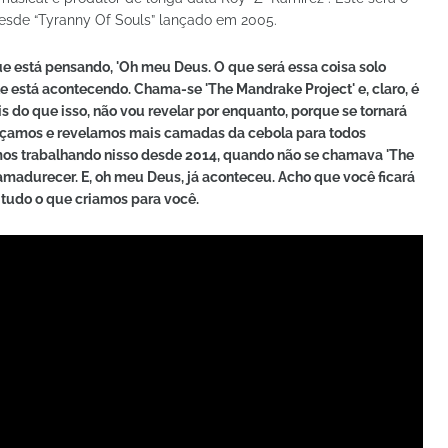
desde “Tyranny Of Souls” lançado em 2005.
e está pensando, 'Oh meu Deus. O que será essa coisa solo
 está acontecendo. Chama-se 'The Mandrake Project' e, claro, é
 do que isso, não vou revelar por enquanto, porque se tornará
nçamos e revelamos mais camadas da cebola para todos
tamos trabalhando nisso desde 2014, quando não se chamava 'The
 amadurecer. E, oh meu Deus, já aconteceu. Acho que você ficará
tudo o que criamos para você.