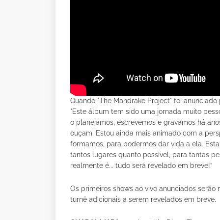
Quando "The Mandrake Project" foi anunciado
"Este álbum tem sido uma jornada muito pess
o planejamos, escrevemos e gravamos há anos
ouçam. Estou ainda mais animado com a perspe
formamos, para podermos dar vida a ela. Est
tantos lugares quanto possível, para tantas 
realmente é... tudo será revelado em breve!”
Os primeiros shows ao vivo anunciados serão 
turnê adicionais a serem revelados em breve.