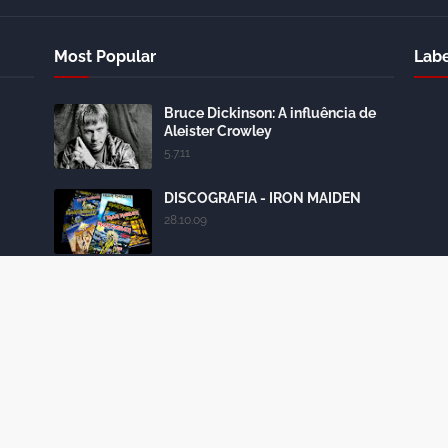
Most Popular
Labe
Bruce Dickinson: A influência de
Aleister Crowley
5.7.11
DISCOGRAFIA - IRON MAIDEN
28.10.09
História: Powerslave - 1984
24.10.12
Iron Maiden: conheça todas as
formações da banda
18.4.15