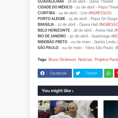
GUADALAJARA
- 18 de abril - Diana Theater
CIDADE DO MÉXICO
- 20 de abril - Pepsi Thea
CURITIBA
- 24 de abril - Live (
INGRESSOS
)
PORTO ALEGRE
- 25 de abril - Pepsi On Stage 
BRASÍLIA
- 27 de abril - Ópera Hall (
INGRESS
BELO HORIZONTE
- 28 de abril - Arena Hall (
I
RIO DE JANEIRO
- 30 de abril - Qualistage (
IN
RIBEIRÃO PRETO
- 02 de maio - Quinta Linda (
SÃO PAULO
- 04 de maio - Vibra São Paulo (
Tags:
Bruce Dickinson
Notícias
Projetos Para
Facebook
Twitter
You might like