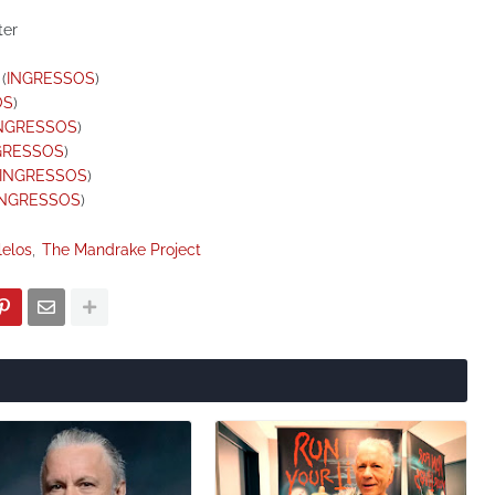
ter
(
INGRESSOS
)
OS
)
NGRESSOS
)
GRESSOS
)
INGRESSOS
)
INGRESSOS
)
lelos
The Mandrake Project