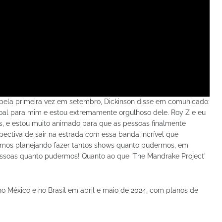
 pela primeira vez em setembro, Dickinson disse em comunicado:
oal para mim e estou extremamente orgulhoso dele. Roy Z e eu
, e estou muito animado para que as pessoas finalmente
ctiva de sair na estrada com essa banda incrível que
amos planejando fazer tantos shows quanto pudermos, em
pessoas quanto pudermos! Quanto ao que 'The Mandrake Project'
no México e no Brasil em abril e maio de 2024, com planos de