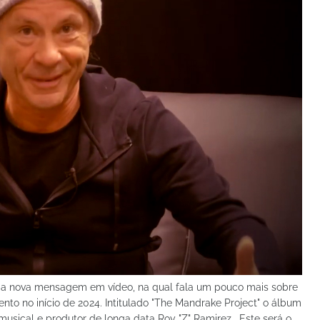
uma nova mensagem em vídeo, na qual fala um pouco mais sobre
nto no início de 2024. Intitulado "The Mandrake Project" o álbum
musical e produtor de longa data Roy "Z" Ramirez . Este será o