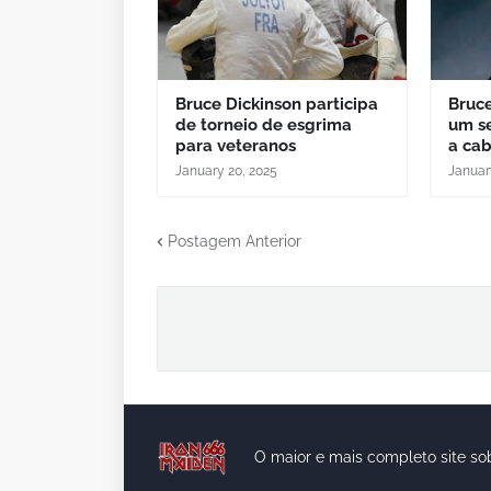
Bruce Dickinson participa
Bruce
de torneio de esgrima
um se
para veteranos
a ca
January 20, 2025
Januar
Postagem Anterior
O maior e mais completo site so