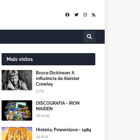
Mais vistos
Bruce Dickinson: A
influência de Aleister
Crowley
5.7.11
DISCOGRAFIA - IRON
MAIDEN
28.10.09
História: Powerslave - 1984
24.10.12