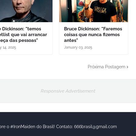
 Dickinson: "temos
Bruce Dickinson: "Faremos
tlist que vai arrancar
coisas que nunca fizemos
beça das pessoas"
antes"
y 14, 2025
January 03, 2025
Próxima Postagem
Responsive Advertisement
bre o #IronMaiden do Brasil! Contato: 666brasil@gmail.com