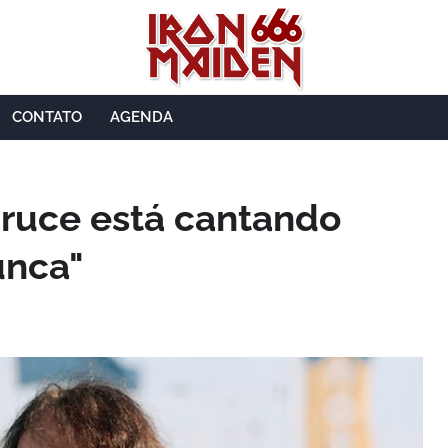
CONTATO
AGENDA
 Bruce está cantando
unca"