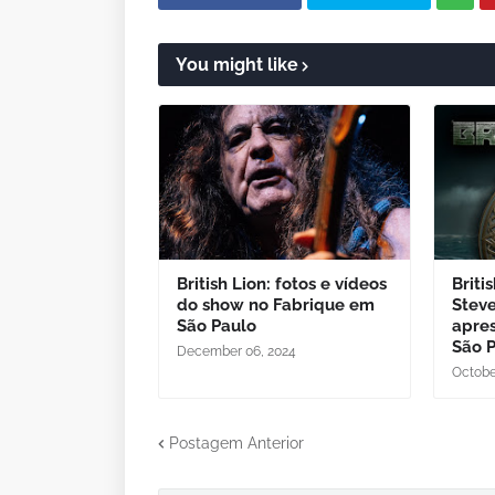
You might like
British Lion: fotos e vídeos
Briti
do show no Fabrique em
Steve
São Paulo
apre
São 
December 06, 2024
Octobe
Postagem Anterior