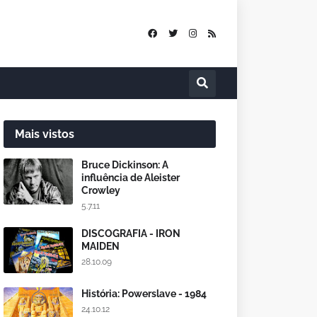
Mais vistos
Bruce Dickinson: A
influência de Aleister
Crowley
5.7.11
DISCOGRAFIA - IRON
MAIDEN
28.10.09
História: Powerslave - 1984
24.10.12