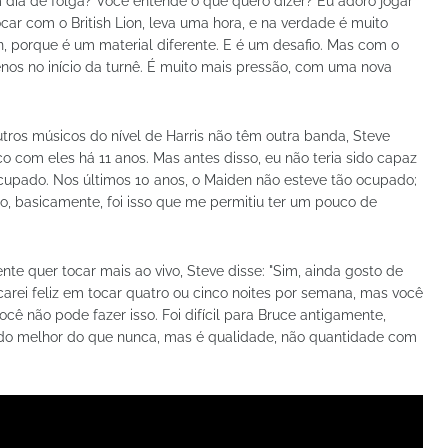
 dia de folga? Você entende o que quero dizer? Eu adoro jogar
tocar com o British Lion, leva uma hora, e na verdade é muito
 porque é um material diferente. E é um desafio. Mas com o
os no início da turnê. É muito mais pressão, com uma nova
tros músicos do nível de Harris não têm outra banda, Steve
oco com eles há 11 anos. Mas antes disso, eu não teria sido capaz
ocupado. Nos últimos 10 anos, o Maiden não esteve tão ocupado;
o, basicamente, foi isso que me permitiu ter um pouco de
nte quer tocar mais ao vivo, Steve disse: "Sim, ainda gosto de
carei feliz em tocar quatro ou cinco noites por semana, mas você
ocê não pode fazer isso. Foi difícil para Bruce antigamente,
do melhor do que nunca, mas é qualidade, não quantidade com