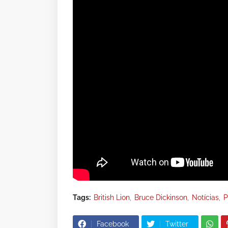
Tags:
British Lion
Bruce Dickinson
Notícias
P
Facebook
Twitter