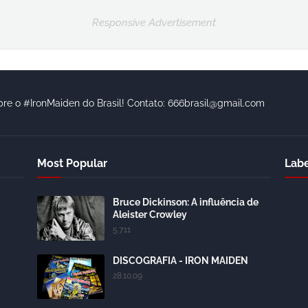
Responsive Advertisement
bre o #IronMaiden do Brasil! Contato: 666brasil@gmail.com
Most Popular
Labe
Bruce Dickinson: A influência de
Aleister Crowley
5.7.11
DISCOGRAFIA - IRON MAIDEN
28.10.09