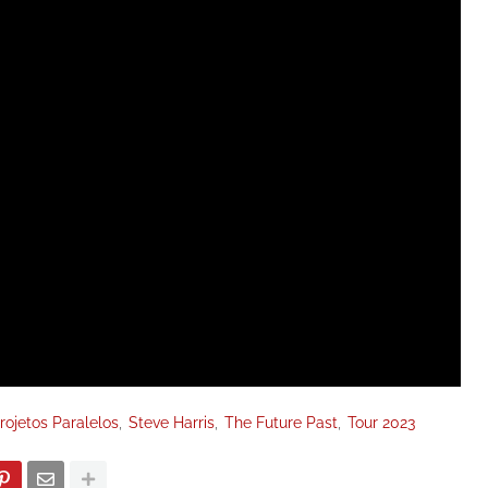
rojetos Paralelos
Steve Harris
The Future Past
Tour 2023