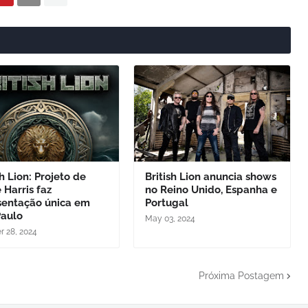
sh Lion: Projeto de
British Lion anuncia shows
 Harris faz
no Reino Unido, Espanha e
sentação única em
Portugal
Paulo
May 03, 2024
r 28, 2024
Próxima Postagem