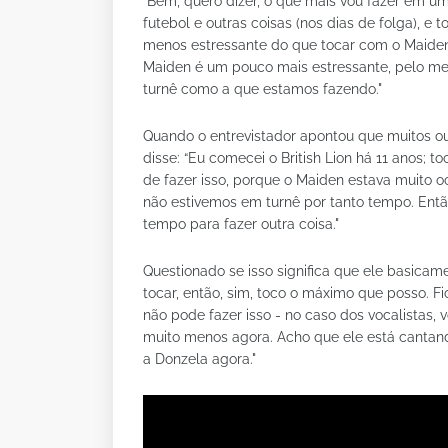
“Bem, quero dizer, o que mais vou fazer em um
futebol e outras coisas (nos dias de folga), e 
menos estressante do que tocar com o Maiden,
Maiden é um pouco mais estressante, pelo men
turnê como a que estamos fazendo."
Quando o entrevistador apontou que muitos ou
disse: “Eu comecei o British Lion há 11 anos; t
de fazer isso, porque o Maiden estava muito 
não estivemos em turnê por tanto tempo. Entã
tempo para fazer outra coisa."
Questionado se isso significa que ele basicame
tocar, então, sim, toco o máximo que posso. Fi
não pode fazer isso - no caso dos vocalistas, v
muito menos agora. Acho que ele está cantan
a Donzela agora."