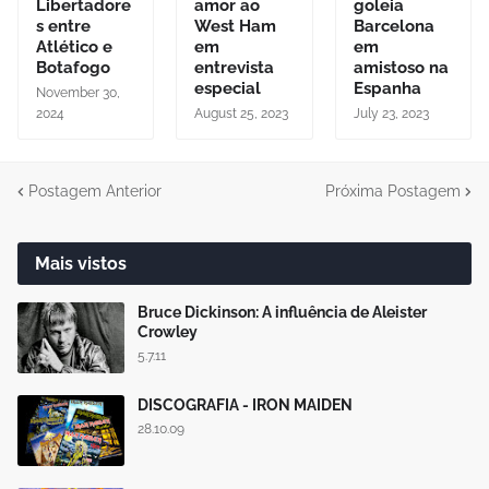
Libertadore
amor ao
goleia
s entre
West Ham
Barcelona
Atlético e
em
em
Botafogo
entrevista
amistoso na
especial
Espanha
November 30,
2024
August 25, 2023
July 23, 2023
Postagem Anterior
Próxima Postagem
Mais vistos
Bruce Dickinson: A influência de Aleister
Crowley
5.7.11
DISCOGRAFIA - IRON MAIDEN
28.10.09