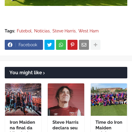
Tags:
Futebol
Notícias
Steve Harris
West Ham
Facebook
You might like
Iron Maiden
Steve Harris
Time do Iron
na final da
declara seu
Maiden