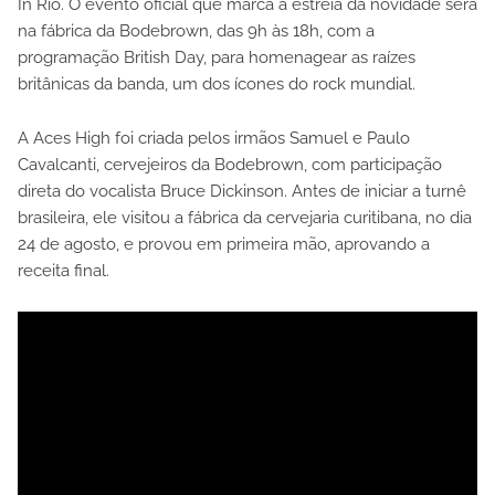
In Rio. O evento oficial que marca a estreia da novidade será
na fábrica da Bodebrown, das 9h às 18h, com a
programação British Day, para homenagear as raízes
britânicas da banda, um dos ícones do rock mundial.
A Aces High foi criada pelos irmãos Samuel e Paulo
Cavalcanti, cervejeiros da Bodebrown, com participação
direta do vocalista Bruce Dickinson. Antes de iniciar a turnê
brasileira, ele visitou a fábrica da cervejaria curitibana, no dia
24 de agosto, e provou em primeira mão, aprovando a
receita final.