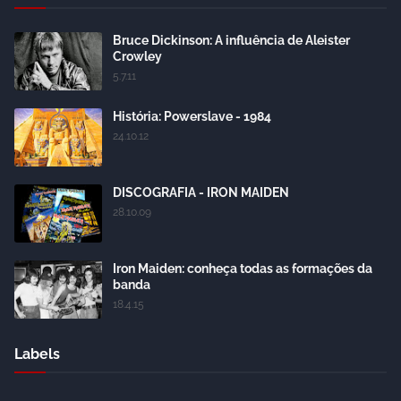
Bruce Dickinson: A influência de Aleister
Crowley
5.7.11
História: Powerslave - 1984
24.10.12
DISCOGRAFIA - IRON MAIDEN
28.10.09
Iron Maiden: conheça todas as formações da
banda
18.4.15
Labels