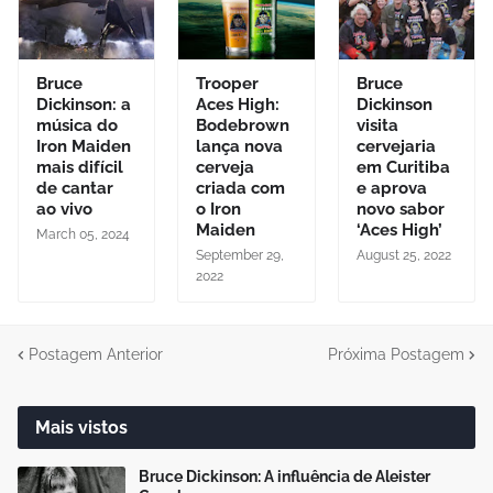
Bruce
Trooper
Bruce
Dickinson: a
Aces High:
Dickinson
música do
Bodebrown
visita
Iron Maiden
lança nova
cervejaria
mais difícil
cerveja
em Curitiba
de cantar
criada com
e aprova
ao vivo
o Iron
novo sabor
Maiden
‘Aces High’
March 05, 2024
September 29,
August 25, 2022
2022
Postagem Anterior
Próxima Postagem
Mais vistos
Bruce Dickinson: A influência de Aleister