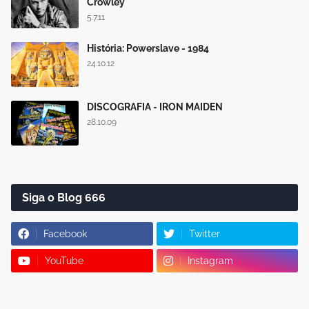
Crowley
5.7.11
História: Powerslave - 1984
24.10.12
DISCOGRAFIA - IRON MAIDEN
28.10.09
Siga o Blog 666
Facebook
Twitter
YouTube
Instagram