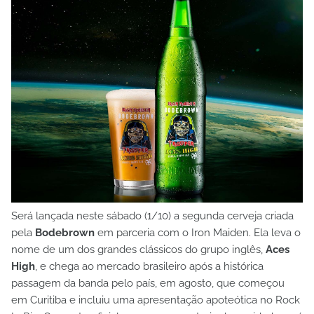
Será lançada neste sábado (1/10) a segunda cerveja criada
pela
Bodebrown
em parceria com o Iron Maiden. Ela leva o
nome de um dos grandes clássicos do grupo inglês,
Aces
High
, e chega ao mercado brasileiro após a histórica
passagem da banda pelo país, em agosto, que começou
em Curitiba e incluiu uma apresentação apoteótica no Rock