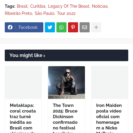
Tags:
Brasil
Curitiba
Legacy Of The Beast
Notícias
Ribeirão Preto
São Paulo
Tour 2022
Facebook
You might like
Metaklapa:
The Town
Iron Maiden
coral croata
2025: Bruce
posta vídeo
traz turnê
Dickinson
oficial com
inédita ao
confirmado
homenage
Brasil com
no festival
m a Nicko