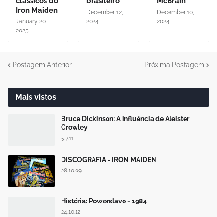
clássicos do
brasileiro
McBrain
Iron Maiden
December 12,
December 10,
January 20,
2024
2024
2025
Postagem Anterior
Próxima Postagem
Mais vistos
Bruce Dickinson: A influência de Aleister
Crowley
5.7.11
DISCOGRAFIA - IRON MAIDEN
28.10.09
História: Powerslave - 1984
24.10.12