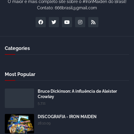
O maior e mais completo site sobre o #IronMaiden do Brasil!
Contato: 666brasil@gmail.com
Categories
Most Popular
Bruce Dickinson: A influência de Aleister
Crowley
5.7.11
DISCOGRAFIA - IRON MAIDEN
28.10.09