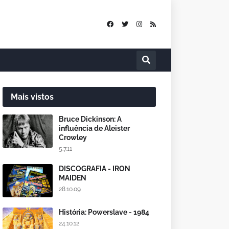
Mais vistos
Bruce Dickinson: A
influência de Aleister
Crowley
5.7.11
DISCOGRAFIA - IRON
MAIDEN
28.10.09
História: Powerslave - 1984
24.10.12