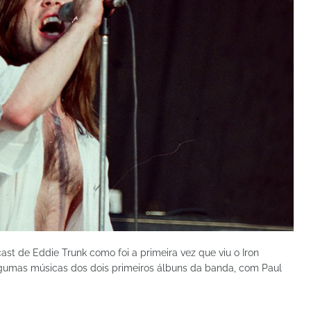
ast de Eddie Trunk como foi a primeira vez que viu o Iron
lgumas músicas dos dois primeiros álbuns da banda, com Paul