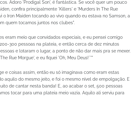
cos. Adoro 'Prodigal Son', é fantástica. Se você quer um pouco
aiden, confira principalmente 'Killers' e 'Murders In The Rue
i o Iron Maiden tocando ao vivo quando eu estava no Samson, a
om quem tocamos juntos nos clubes".
les eram meio que convidados especiais, e eu pensei comigo
e 200-300 pessoas na plateia, e então cerca de dez minutos
soas e lotaram o lugar, a ponto de não dar mais pra se mexer.
 The Rue Morgue', e eu fiquei 'Oh, Meu Deus!``'"
auge e coisas assim, então eu só imaginava como eram estas
do aquilo do mesmo jeito, e foi o mesmo nível de empolgação. E
 muito de cantar nesta banda! E, ao acabar o set, 500 pessoas
amos tocar para uma plateia meio vazia. Aquilo ali serviu para