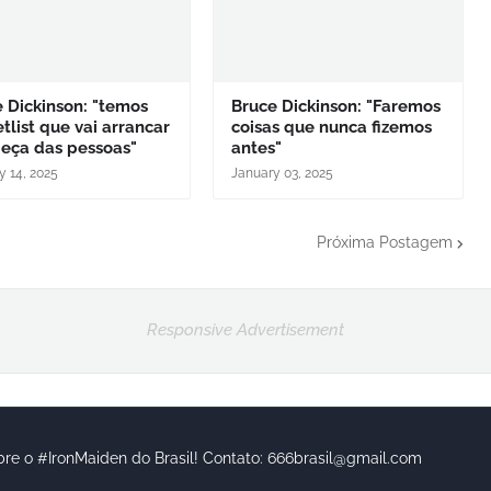
 Dickinson: "temos
Bruce Dickinson: "Faremos
tlist que vai arrancar
coisas que nunca fizemos
beça das pessoas"
antes"
y 14, 2025
January 03, 2025
Próxima Postagem
Responsive Advertisement
bre o #IronMaiden do Brasil! Contato: 666brasil@gmail.com