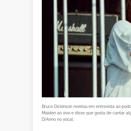
Bruce Dickinson revelou em entrevista ao podc
Maiden ao vivo e disse que gosta de cantar a
Di'Anno no vocal.