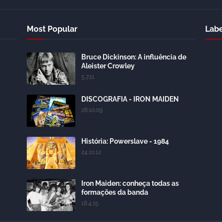
Most Popular
Labe
Bruce Dickinson: A influência de
Aleister Crowley
5.7.11
DISCOGRAFIA - IRON MAIDEN
28.10.09
História: Powerslave - 1984
24.10.12
Iron Maiden: conheça todas as
formações da banda
18.4.15