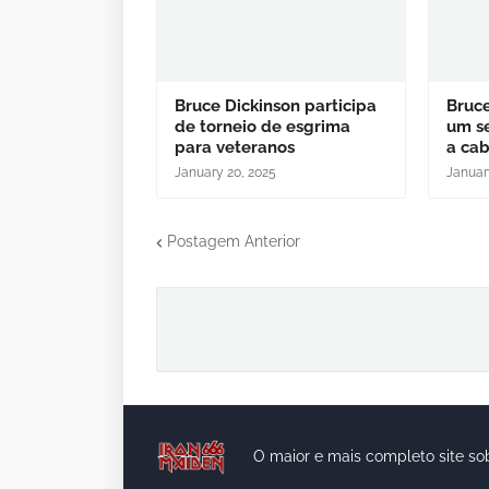
Bruce Dickinson participa
Bruce
de torneio de esgrima
um se
para veteranos
a ca
January 20, 2025
Januar
Postagem Anterior
O maior e mais completo site so