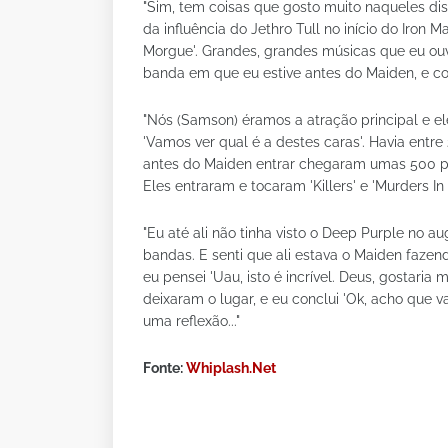
"Sim, tem coisas que gosto muito naqueles dis
da influência do Jethro Tull no início do Iron M
Morgue'. Grandes, grandes músicas que eu ouv
banda em que eu estive antes do Maiden, e c
"Nós (Samson) éramos a atração principal e e
'Vamos ver qual é a destes caras'. Havia entr
antes do Maiden entrar chegaram umas 500 pes
Eles entraram e tocaram 'Killers' e 'Murders In
"Eu até ali não tinha visto o Deep Purple no 
bandas. E senti que ali estava o Maiden fazen
eu pensei 'Uau, isto é incrível. Deus, gostaria
deixaram o lugar, e eu conclui 'Ok, acho que v
uma reflexão..."
Fonte:
Whiplash.Net