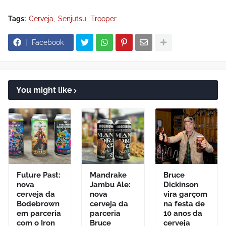
Tags:
Cerveja
Senjutsu
Trooper
Facebook
You might like
Future Past:
Mandrake
Bruce
nova
Jambu Ale:
Dickinson
cerveja da
nova
vira garçom
Bodebrown
cerveja da
na festa de
em parceria
parceria
10 anos da
com o Iron
Bruce
cerveja