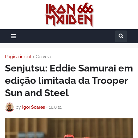
Página inicial
Cerveja
Senjutsu: Eddie Samurai em
edição limitada da Trooper
Sun and Steel
by
Igor Soares
•
18.8.21