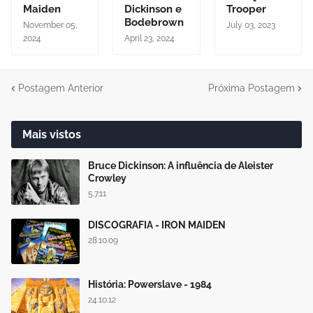
Maiden
Dickinson e
Trooper
Bodebrown
November 05,
July 03, 2023
2024
April 23, 2024
Postagem Anterior
Próxima Postagem
Mais vistos
Bruce Dickinson: A influência de Aleister
Crowley
5.7.11
DISCOGRAFIA - IRON MAIDEN
28.10.09
História: Powerslave - 1984
24.10.12