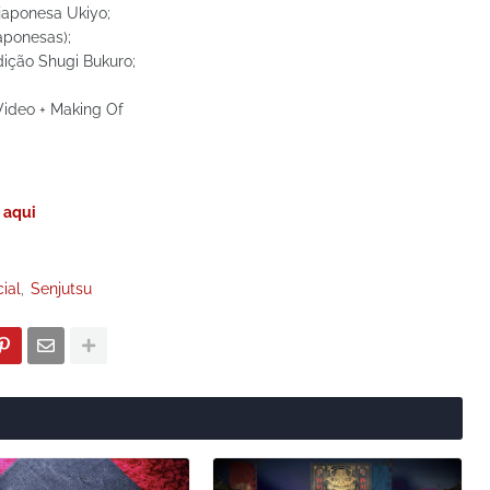
japonesa Ukiyo;
aponesas);
dição Shugi Bukuro;
 Video + Making Of
 aqui
ial
Senjutsu