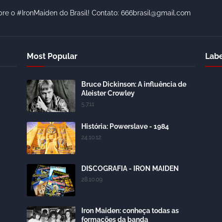
bre o #IronMaiden do Brasil! Contato: 666brasil@gmail.com
Most Popular
Labe
Bruce Dickinson: A influência de
Aleister Crowley
5.7.11
História: Powerslave - 1984
24.10.12
DISCOGRAFIA - IRON MAIDEN
28.10.09
Iron Maiden: conheça todas as
formações da banda