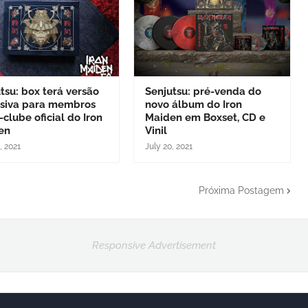
tsu: box terá versão
Senjutsu: pré-venda do
usiva para membros
novo álbum do Iron
-clube oficial do Iron
Maiden em Boxset, CD e
en
Vinil
, 2021
July 20, 2021
Próxima Postagem
Responsive Advertisement