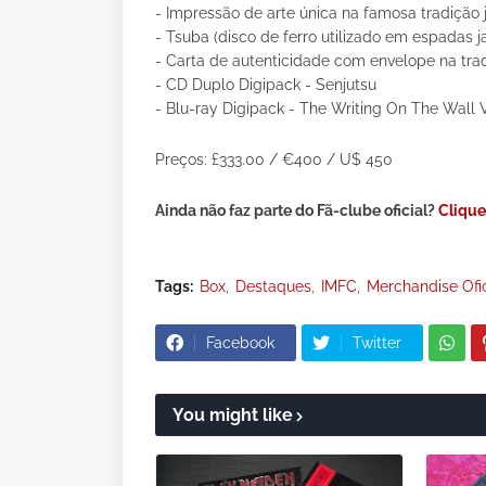
- Impressão de arte única na famosa tradição 
- Tsuba (disco de ferro utilizado em espadas j
- Carta de autenticidade com envelope na tra
- CD Duplo Digipack - Senjutsu
- Blu-ray Digipack - The Writing On The Wall
Preços: £333.00 / €400 / U$ 450
Ainda não faz parte do Fã-clube oficial?
Clique
Tags:
Box
Destaques
IMFC
Merchandise Ofic
Facebook
Twitter
You might like