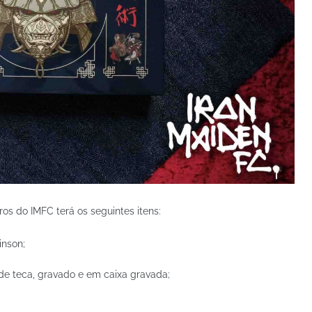
os do IMFC terá os seguintes itens:
inson;
de teca, gravado e em caixa gravada;