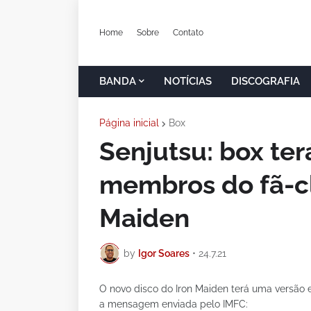
Home
Sobre
Contato
BANDA
NOTÍCIAS
DISCOGRAFIA
Página inicial
Box
Senjutsu: box ter
membros do fã-cl
Maiden
by
Igor Soares
•
24.7.21
O novo disco do Iron Maiden terá uma versão e
a mensagem enviada pelo IMFC: