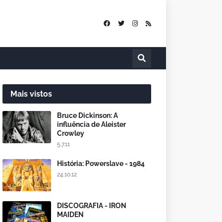
Mais vistos
Bruce Dickinson: A
influência de Aleister
Crowley
5.7.11
História: Powerslave - 1984
24.10.12
DISCOGRAFIA - IRON
MAIDEN