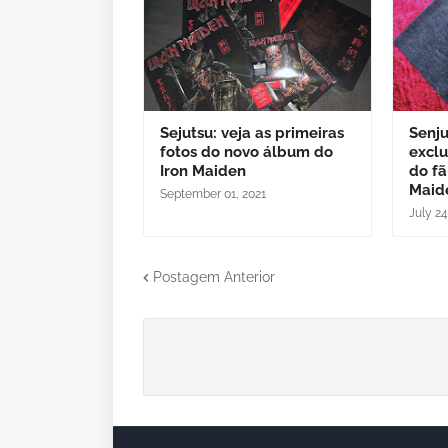
Sejutsu: veja as primeiras
Senju
fotos do novo álbum do
excl
Iron Maiden
do fã
Maid
September 01, 2021
July 24
Postagem Anterior