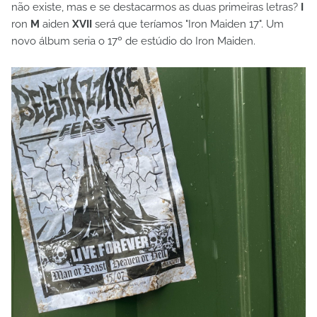
não existe, mas e se destacarmos as duas primeiras letras?
I
ron
M
aiden
XVII
será que teríamos "Iron Maiden 17". Um
novo álbum seria o 17º de estúdio do Iron Maiden.