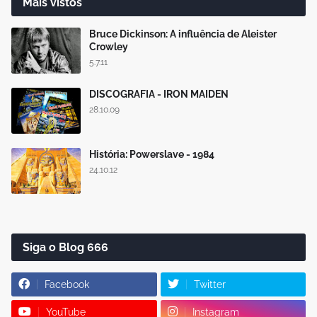
Mais vistos
Bruce Dickinson: A influência de Aleister
Crowley
5.7.11
DISCOGRAFIA - IRON MAIDEN
28.10.09
História: Powerslave - 1984
24.10.12
Siga o Blog 666
Facebook
Twitter
YouTube
Instagram