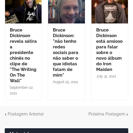
Bruce
Bruce
Bruce
Dickinson
Dickinson:
Dickinson
revela sátira
"não tenho
está ansioso
a
redes
para falar
presidente
sociais para
sobre o
chinês no
não saber o
novo álbum
clipe de
que idiotas
do Iron
"The Writing
falam de
Maiden
On The
mim"
July 31, 2021
Wall"
August 25, 2021
September 02,
2021
Postagem Anterior
Próxima Postagem