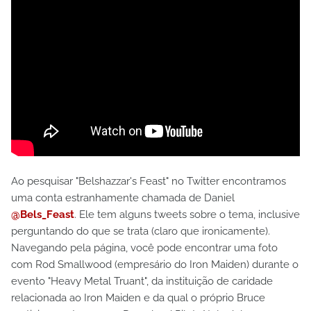
Ao pesquisar "Belshazzar's Feast" no Twitter encontramos
uma conta estranhamente chamada de Daniel
@Bels_Feast
. Ele tem alguns tweets sobre o tema, inclusive
perguntando do que se trata (claro que ironicamente).
Navegando pela página, você pode encontrar uma foto
com Rod Smallwood (empresário do Iron Maiden) durante o
evento "Heavy Metal Truant", da instituição de caridade
relacionada ao Iron Maiden e da qual o próprio Bruce