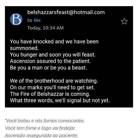
"Você bateu e nós fomos convocados.
Você tem fome e logo vai festejar.
Ascensão assegurada ao paciente.