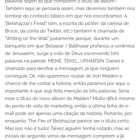
palavras sejam as que compõem o título do álbum?
Também aqui se pensaria assim, mas devemos também nos
lembrar do contexto bíblico em que nos encontramos. A
"Belshazzar's Feast" (sim, a escrita do pôster, da camisa de
Bruce, da conta do Twitter, etc.) também é chamada de
"Writing on the Wall" justamente porque, durante um
banquete em que Belsazar / Balthasar profanou a cerâmica
de Jerusalém, surge a mão de Deus escrevendo três
palavras na parede: MENE, TEKEL, UPHARSIN. Daniel é
chamado para decifrar a mensagem, já que ninguém
conseguia. Ok, não queremos roubar do Iron Maiden a
chance de lhe contar a história, então paramos por aqui; o
importante é que seja feita menção às três palavras. Seria
esse o título do novo álbum do Maiden? Muito difícil mesmo
do ponto de vista de marketing, então a última linha do e-
mail pode ser apenas uma citação da história. Portanto, por
enquanto, The Fire of Belshazzar parece ser o título certo.
Mas isso não é tudo! Talvez alguém tenha notado, mas as
iniciais do segundo verso da mensagem compõem a já