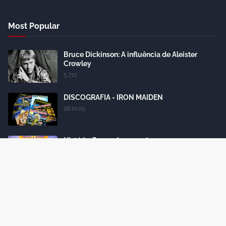
Most Popular
Bruce Dickinson: A influência de Aleister
Crowley
5.7.11
DISCOGRAFIA - IRON MAIDEN
28.10.09
História: Powerslave - 1984
24.10.12
Iron Maiden: conheça todas as formações da
banda
18.4.15