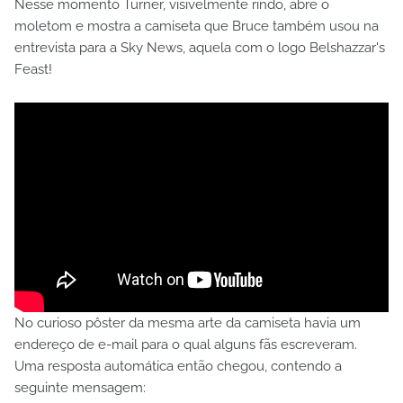
Nesse momento Turner, visivelmente rindo, abre o
moletom e mostra a camiseta que Bruce também usou na
entrevista para a Sky News, aquela com o logo Belshazzar's
Feast!
No curioso pôster da mesma arte da camiseta havia um
endereço de e-mail para o qual alguns fãs escreveram.
Uma resposta automática então chegou, contendo a
seguinte mensagem: