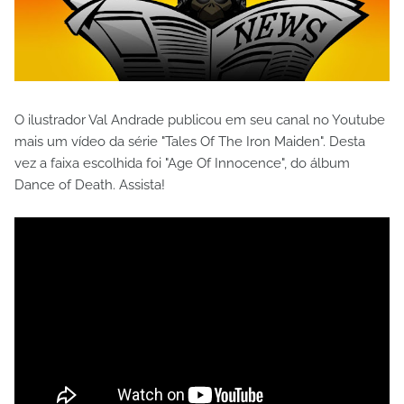
O ilustrador Val Andrade publicou em seu canal no Youtube
mais um vídeo da série "Tales Of The Iron Maiden". Desta
vez a faixa escolhida foi "Age Of Innocence", do álbum
Dance of Death. Assista!