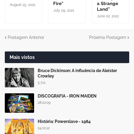
Fire"
a Strange
August 25, 2021
Land"
July 09, 2021
June 02, 2021
Postagem Anterior
Próxima Postagem
Mais vistos
Bruce Dickinson: A influência de Aleister
Crowley
5.7.11
DISCOGRAFIA - IRON MAIDEN
28.10.09
História: Powerslave - 1984
24.10.12