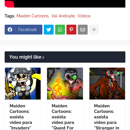
Tags:
Maiden Cartoons
Val Andrade
Videos
Facebook
You might like
Maiden
Maiden
Maiden
Cartoons:
Cartoons:
Cartoons:
assista
assista
assista
vídeo para
vídeo para
vídeo para
"Invaders"
"Quest For
"Stranger in