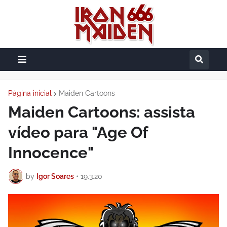
Página inicial
Maiden Cartoons
Maiden Cartoons: assista
vídeo para "Age Of
Innocence"
by
Igor Soares
•
19.3.20