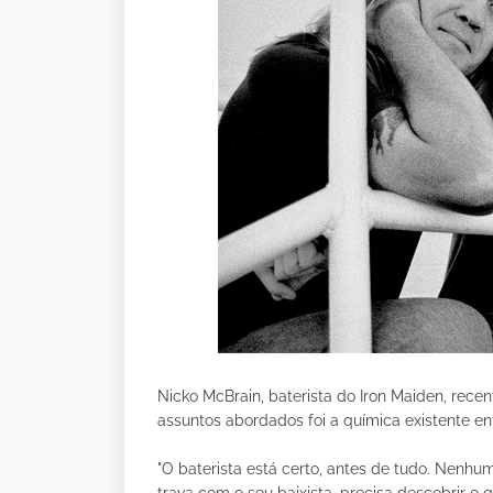
Nicko McBrain, baterista do Iron Maiden, rec
assuntos abordados foi a química existente entr
"O baterista está certo, antes de tudo. Nenh