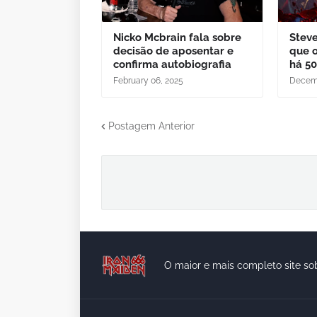
Nicko Mcbrain fala sobre
Steve
decisão de aposentar e
que o
confirma autobiografia
há 50
February 06, 2025
Decemb
Postagem Anterior
O maior e mais completo site so