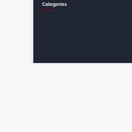
Categories
Crafted with
by
Blogger Themes
| Distribu