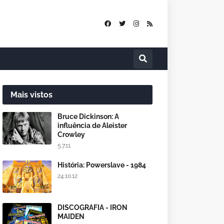
Mais vistos
Bruce Dickinson: A
influência de Aleister
Crowley
5.7.11
História: Powerslave - 1984
24.10.12
DISCOGRAFIA - IRON
MAIDEN