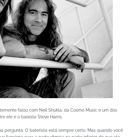
entemente falou com Neil Shukla, da Cosmo Music e um dos
e ele e o baixista Steve Harris.
uma pergunta. O baterista está sempre certo. Mas quando você