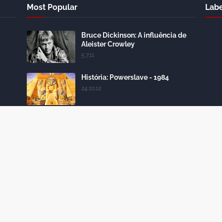
Most Popular
Labe
Bruce Dickinson: A influência de
Aleister Crowley
5.7.11
História: Powerslave - 1984
24.10.12
DISCOGRAFIA - IRON MAIDEN
28.10.09
Iron Maiden: conheça todas as
formações da banda
18.4.15
ted by
Gooyaabi Themes
Ho