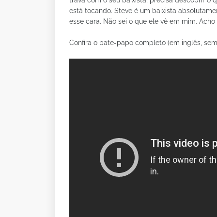
trava com o seu baixista, precisa descobrir o q
está tocando. Steve é um baixista absolutame
esse cara. Não sei o que ele vê em mim. Acho 
Confira o bate-papo completo (em inglês, sem 