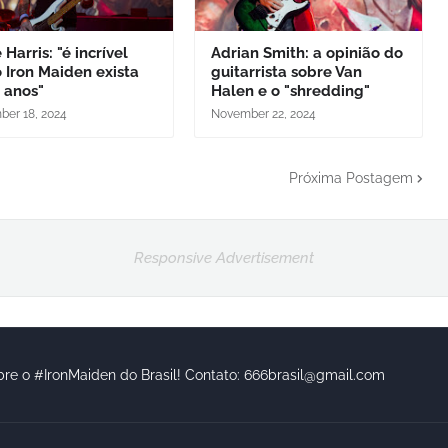
 Harris: "é incrível
Adrian Smith: a opinião do
 Iron Maiden exista
guitarrista sobre Van
 anos"
Halen e o "shredding"
er 18, 2024
November 22, 2024
Próxima Postagem
Responsive Advertisement
bre o #IronMaiden do Brasil! Contato: 666brasil@gmail.com