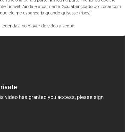
ue funciona para a parte rítmica na parte inferior do que ele
nte incrível. Ainda é atualmente. Sou abençoado por tocar com
que ele me espancaria quando quisesse (risos)"
legendas) no player de vídeo a seguir: