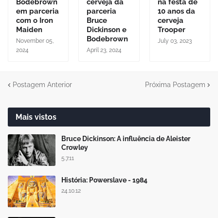
Bodebrown
cerveja da
na festa de
em parceria
parceria
10 anos da
com o Iron
Bruce
cerveja
Maiden
Dickinson e
Trooper
Bodebrown
November 05,
July 03, 2023
2024
April 23, 2024
Postagem Anterior
Próxima Postagem
Mais vistos
Bruce Dickinson: A influência de Aleister
Crowley
5.7.11
História: Powerslave - 1984
24.10.12