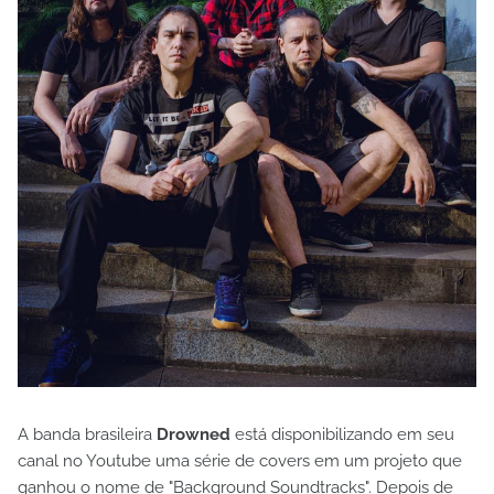
A banda brasileira
Drowned
está disponibilizando em seu
canal no Youtube uma série de covers em um projeto que
ganhou o nome de "Background Soundtracks". Depois de