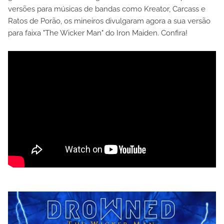
versões para músicas de bandas como Kreator, Carcass e
Ratos de Porão, os mineiros divulgaram agora a sua versão
para faixa "The Wicker Man" do Iron Maiden. Confira!