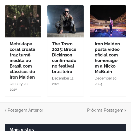
Metaklapa:
The Town
Iron Maiden
coral croata
2025: Bruce
posta vídeo
traz turnê
Dickinson
oficial com
inédita ao
confirmado
homenage
Brasil com
no festival
m a Nicko
clássicos do
brasileiro
McBrain
Iron Maiden
December 12,
December 10,
January 20,
2024
2024
2025
Postagem Anterior
Próxima Postagem
Mais vistos