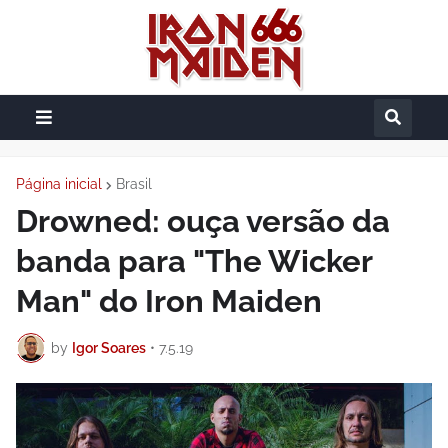
Página inicial
Brasil
Drowned: ouça versão da
banda para "The Wicker
Man" do Iron Maiden
by
Igor Soares
•
7.5.19