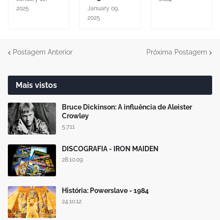
2025
January 09,
2025
Postagem Anterior
Próxima Postagem
Mais vistos
Bruce Dickinson: A influência de Aleister
Crowley
5.7.11
DISCOGRAFIA - IRON MAIDEN
28.10.09
História: Powerslave - 1984
24.10.12