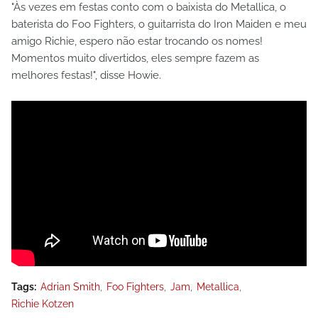
"Às vezes em festas conto com o baixista do Metallica, o
baterista do Foo Fighters, o guitarrista do Iron Maiden e meu
amigo Richie, espero não estar trocando os nomes!
Momentos muito divertidos, eles sempre fazem as
melhores festas!", disse Howie.
Tags:
Adrian Smith
Foo Fighters
Jam
Metallica
Richie Kotzen