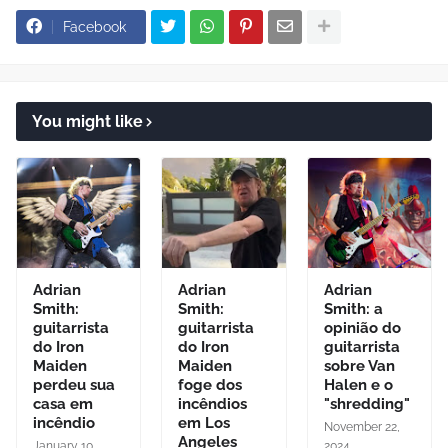
Facebook
You might like
Adrian
Adrian
Adrian
Smith:
Smith:
Smith: a
guitarrista
guitarrista
opinião do
do Iron
do Iron
guitarrista
Maiden
Maiden
sobre Van
perdeu sua
foge dos
Halen e o
casa em
incêndios
"shredding"
incêndio
em Los
November 22,
Angeles
January 10,
2024