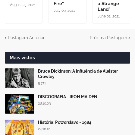
Fire"
a Strange
August 25, 2021
Land"
July 09, 2021
June 02, 2021
Postagem Anterior
Próxima Postagem
Mais vistos
Bruce Dickinson: A influência de Aleister
Crowley
5.7.11
DISCOGRAFIA - IRON MAIDEN
28.10.09
História: Powerslave - 1984
24.10.12