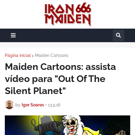
Página inicial
Maiden Cartoons
Maiden Cartoons: assista
vídeo para "Out Of The
Silent Planet"
by
Igor Soares
•
13.9.18