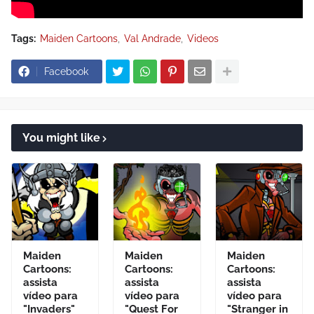
Tags:
Maiden Cartoons
Val Andrade
Videos
Facebook
You might like
Maiden
Maiden
Maiden
Cartoons:
Cartoons:
Cartoons:
assista
assista
assista
vídeo para
vídeo para
vídeo para
"Invaders"
"Quest For
"Stranger in