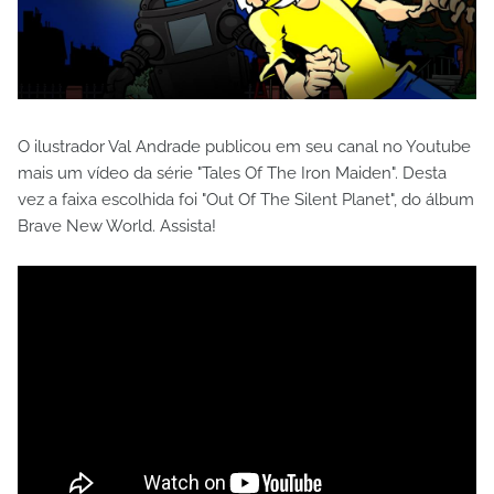
O ilustrador Val Andrade publicou em seu canal no Youtube
mais um vídeo da série "Tales Of The Iron Maiden". Desta
vez a faixa escolhida foi "Out Of The Silent Planet", do álbum
Brave New World. Assista!