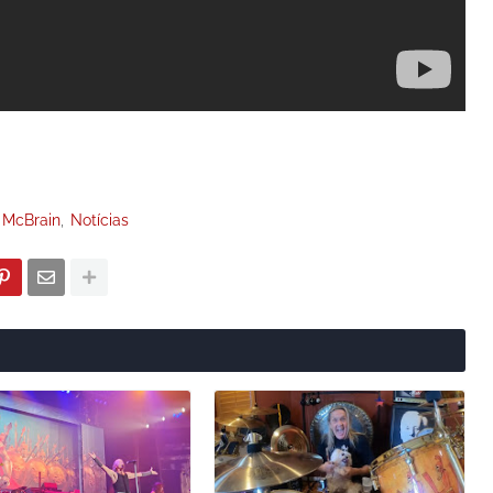
 McBrain
Notícias