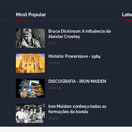
Most Popular
Labe
Bruce Dickinson: A influência de
Aleister Crowley
5.7.11
História: Powerslave - 1984
24.10.12
DISCOGRAFIA - IRON MAIDEN
28.10.09
Iron Maiden: conheça todas as
formações da banda
18.4.15