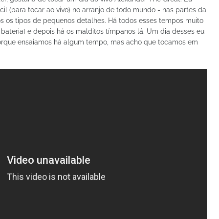
cil (para tocar ao vivo) no arranjo de todo mundo - nas partes da
odos os tipos de pequenos detalhes. Há todos esses tempos muito
a bateria] e depois há os malditos tímpanos lá. Um dia desses eu
porque ensaiamos há algum tempo, mas acho que tocamos em