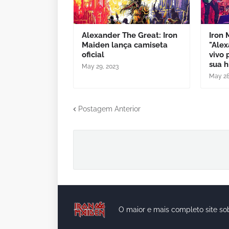
Alexander The Great: Iron
Iron 
Maiden lança camiseta
"Alex
oficial
vivo 
sua h
May 29, 2023
May 28
Postagem Anterior
O maior e mais completo site so