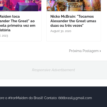
Maiden toca
Nicko McBrain: "Tocamos
ander The Great" ao
Alexander the Great umas
pela primeira vez em
duas ou três vezes"
istória
August 30, 2020
, 2023
Próxima Postagem
Responsive Advertisement
bre o #IronMaiden do Brasil! Contato: 666brasil@gmail.com