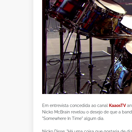
Em entrevista concedida ao canal
KaaosTV
ant
Nicko McBrain revelou o desejo de que a band
"Somewhere In Time" algum dia.
Nicko Disse: "Há uma coisa que gostaria de diz