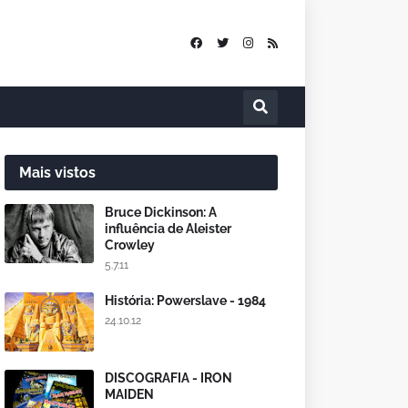
Mais vistos
Bruce Dickinson: A
influência de Aleister
Crowley
5.7.11
História: Powerslave - 1984
24.10.12
DISCOGRAFIA - IRON
MAIDEN