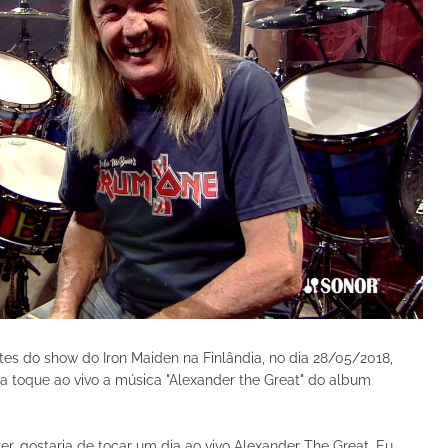
es do show do Iron Maiden na Finlândia, no dia 28/05/2018,
a toque ao vivo a música "Alexander the Great" do album
er, gostaria de tocar um dia ao vivo Alexander The Great. Eu