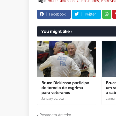
Tags:
Bruce Dickinson
Curiosidades
Entrevis
Facebook
Twitter
You might like
Bruce Dickinson participa
Bruce
de torneio de esgrima
um se
para veteranos
a ca
January 20, 2025
Januar
Postagem Anterior