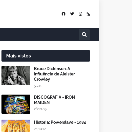
Mais vistos
Bruce Dickinson: A
influência de Aleister
Crowley
5.7.11
DISCOGRAFIA - IRON
MAIDEN
28.10.09
História: Powerslave - 1984
24.10.12