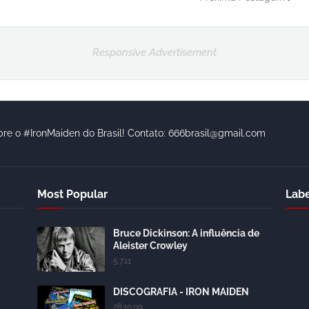
Responsive Advertisement
bre o #IronMaiden do Brasil! Contato: 666brasil@gmail.com
Most Popular
Labe
Bruce Dickinson: A influência de
Aleister Crowley
5.7.11
DISCOGRAFIA - IRON MAIDEN
28.10.09