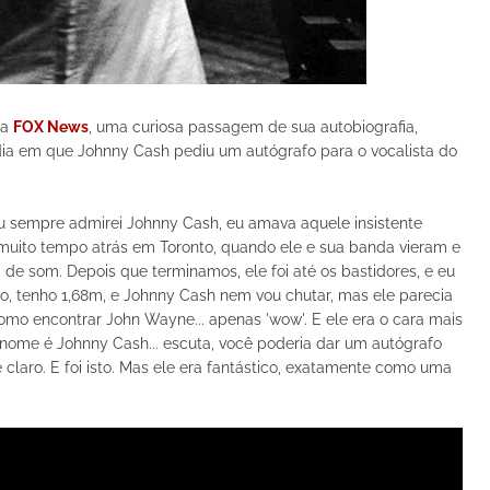
 a
FOX News
, uma curiosa passagem de sua autobiografia,
dia em que Johnny Cash pediu um autógrafo para o vocalista do
 eu sempre admirei Johnny Cash, eu amava aquele insistente
muito tempo atrás em Toronto, quando ele e sua banda vieram e
de som. Depois que terminamos, ele foi até os bastidores, e eu
, tenho 1,68m, e Johnny Cash nem vou chutar, mas ele parecia
omo encontrar John Wayne... apenas 'wow'. E ele era o cara mais
eu nome é Johnny Cash... escuta, você poderia dar um autógrafo
é claro. E foi isto. Mas ele era fantástico, exatamente como uma