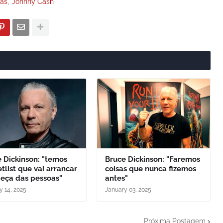
tas
Johnny Cash
 Dickinson: "temos
Bruce Dickinson: "Faremos
tlist que vai arrancar
coisas que nunca fizemos
beça das pessoas"
antes"
y 14, 2025
January 03, 2025
Próxima Postagem