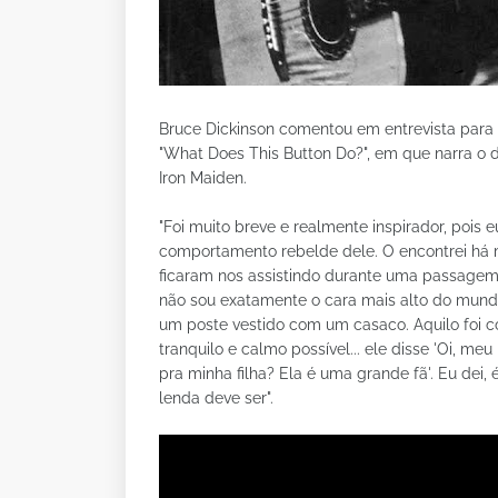
Bruce Dickinson comentou em entrevista para
"What Does This Button Do?", em que narra o 
Iron Maiden.
"Foi muito breve e realmente inspirador, pois
comportamento rebelde dele. O encontrei há 
ficaram nos assistindo durante uma passagem 
não sou exatamente o cara mais alto do mundo
um poste vestido com um casaco. Aquilo foi c
tranquilo e calmo possível... ele disse 'Oi, m
pra minha filha? Ela é uma grande fã'. Eu dei, 
lenda deve ser".