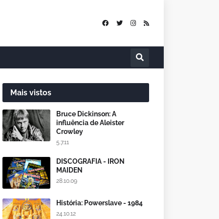
Mais vistos
Bruce Dickinson: A
influência de Aleister
Crowley
5.7.11
DISCOGRAFIA - IRON
MAIDEN
28.10.09
História: Powerslave - 1984
24.10.12