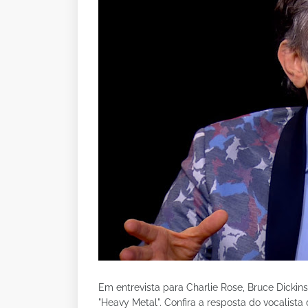
Em entrevista para Charlie Rose, Bruce Dickins
"Heavy Metal". Confira a resposta do vocalista 