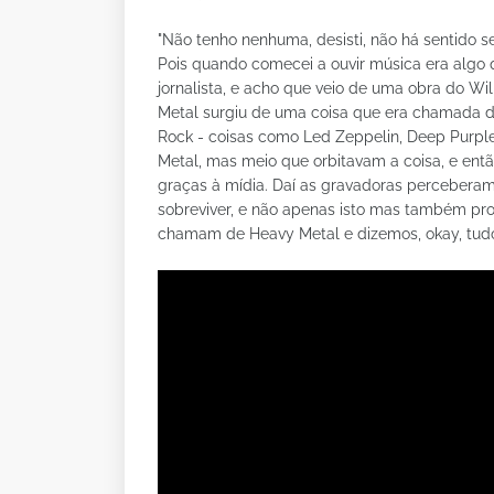
"Não tenho nenhuma, desisti, não há sentido s
Pois quando comecei a ouvir música era algo q
jornalista, e acho que veio de uma obra do W
Metal surgiu de uma coisa que era chamada 
Rock - coisas como Led Zeppelin, Deep Purpl
Metal, mas meio que orbitavam a coisa, e então
graças à mídia. Daí as gravadoras percebera
sobreviver, e não apenas isto mas também pros
chamam de Heavy Metal e dizemos, okay, tudo