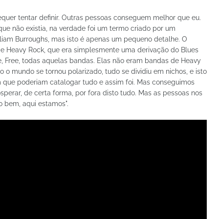
equer tentar definir. Outras pessoas conseguem melhor que eu.
ue não existia, na verdade foi um termo criado por um
illiam Burroughs, mas isto é apenas um pequeno detalhe. O
de Heavy Rock, que era simplesmente uma derivação do Blues
e, Free, todas aquelas bandas. Elas não eram bandas de Heavy
 o mundo se tornou polarizado, tudo se dividiu em nichos, e isto
m que poderiam catalogar tudo e assim foi. Mas conseguimos
perar, de certa forma, por fora disto tudo. Mas as pessoas nos
 bem, aqui estamos".