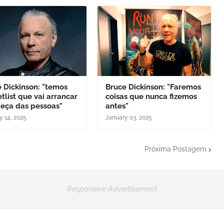
 Dickinson: "temos
Bruce Dickinson: "Faremos
tlist que vai arrancar
coisas que nunca fizemos
beça das pessoas"
antes"
y 14, 2025
January 03, 2025
Próxima Postagem
Responsive Advertisement