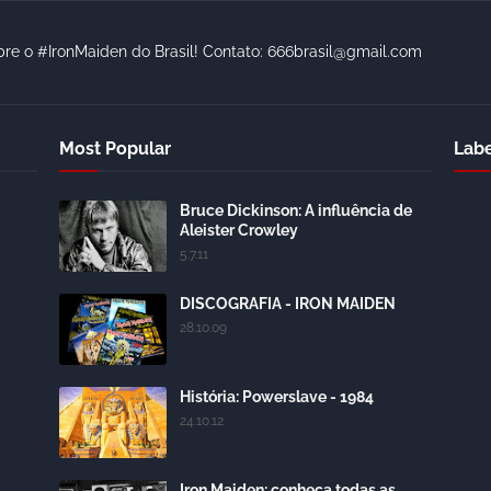
bre o #IronMaiden do Brasil! Contato: 666brasil@gmail.com
Most Popular
Labe
Bruce Dickinson: A influência de
Aleister Crowley
5.7.11
DISCOGRAFIA - IRON MAIDEN
28.10.09
História: Powerslave - 1984
24.10.12
Iron Maiden: conheça todas as