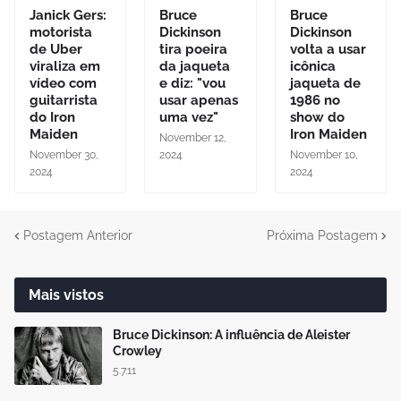
Janick Gers:
Bruce
Bruce
motorista
Dickinson
Dickinson
de Uber
tira poeira
volta a usar
viraliza em
da jaqueta
icônica
vídeo com
e diz: "vou
jaqueta de
guitarrista
usar apenas
1986 no
do Iron
uma vez"
show do
Maiden
Iron Maiden
November 12,
November 30,
2024
November 10,
2024
2024
Postagem Anterior
Próxima Postagem
Mais vistos
Bruce Dickinson: A influência de Aleister
Crowley
5.7.11