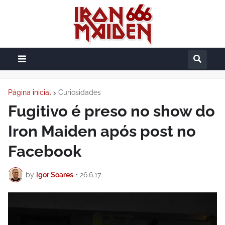
Página inicial
Curiosidades
Fugitivo é preso no show do
Iron Maiden após post no
Facebook
by
Igor Soares
•
26.6.17