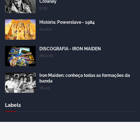
Crowley
5.7.11
História: Powerslave - 1984
24.10.12
DISCOGRAFIA - IRON MAIDEN
28.10.09
Iron Maiden: conheça todas as formações da
banda
18.4.15
Labels
Crafted with
by
Blogger Themes
| Distributed by
Gooyaabi