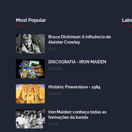
Most Popular
Labe
Bruce Dickinson: A influência de
Aleister Crowley
5.7.11
DISCOGRAFIA - IRON MAIDEN
28.10.09
História: Powerslave - 1984
24.10.12
Iron Maiden: conheça todas as
formações da banda
18.4.15