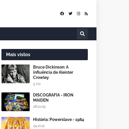
Mais vistos
Bruce Dickinson: A
influência de Aleister
Crowley
5.7.11
DISCOGRAFIA - IRON
MAIDEN
28.10.09
História: Powerslave - 1984
24.10.12