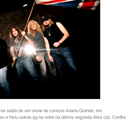
o na saída de um show da cantora Ariana Grande, em
 e feriu outras 59 na noite na última segunda-feira (22). Confira