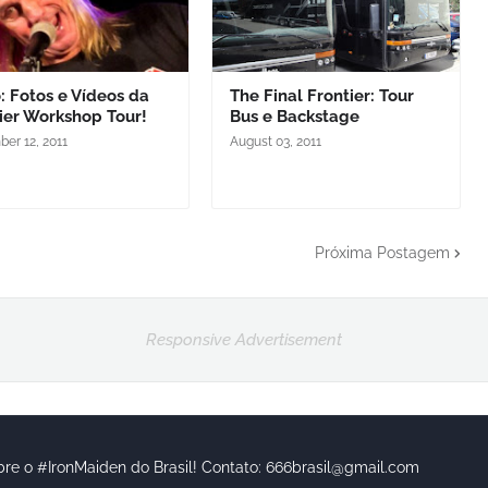
: Fotos e Vídeos da
The Final Frontier: Tour
ier Workshop Tour!
Bus e Backstage
er 12, 2011
August 03, 2011
Próxima Postagem
Responsive Advertisement
bre o #IronMaiden do Brasil! Contato: 666brasil@gmail.com