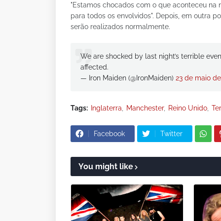
"Estamos chocados com o que aconteceu na n
para todos os envolvidos". Depois, em outra 
serão realizados normalmente.
We are shocked by last night’s terrible ev
affected.
— Iron Maiden (@IronMaiden)
23 de maio de
Tags:
Inglaterra
Manchester
Reino Unido
Te
Facebook
Twitter
You might like