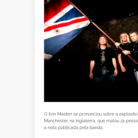
O Iron Maiden se pronunciou sobre a explosã
Manchester, na Inglaterra, que matou 22 pessoas
a nota publicada pela banda.