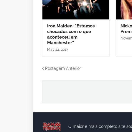
Iron Maiden: "Estamos
Nicko
chocados com o que
Prem
aconteceu em
Novemb
Manchester"
May 24, 2017
Postagem Anterior
O maior e mais completo site so