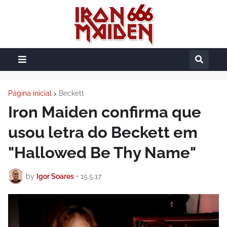
Página inicial
Beckett
Iron Maiden confirma que
usou letra do Beckett em
"Hallowed Be Thy Name"
by
Igor Soares
•
15.5.17