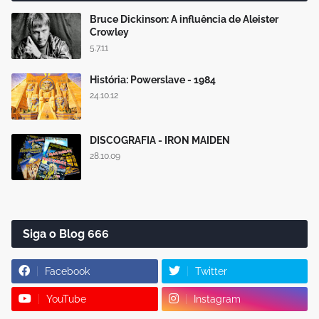
Bruce Dickinson: A influência de Aleister
Crowley
5.7.11
História: Powerslave - 1984
24.10.12
DISCOGRAFIA - IRON MAIDEN
28.10.09
Siga o Blog 666
Facebook
Twitter
YouTube
Instagram