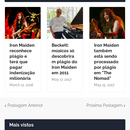
Iron Maiden
Beckett:
Iron Maiden
reconhece
músicos só
também
plágio e
descobrira
está sendo
terá que
m plágio do
processado
pagar
Iron Maiden
por plágio
indenização
em 2011
em "The
milionária
Nomad"
May 17, 2017
March 12, 2018
May 15, 2017
Postagem Anterior
Próxima Postagem
Mais vistos