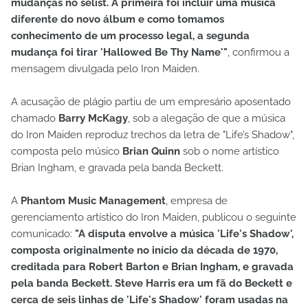
mudanças no selist. A primeira foi incluir uma música
diferente do novo álbum e como tomamos
conhecimento de um processo legal, a segunda
mudança foi tirar 'Hallowed Be Thy Name'"
, confirmou a
mensagem divulgada pelo Iron Maiden.
A acusação de plágio partiu de um empresário aposentado
chamado
Barry McKagy
, sob a alegação de que a música
do Iron Maiden reproduz trechos da letra de "Life’s Shadow",
composta pelo músico
Brian Quinn
sob o nome artístico
Brian Ingham, e gravada pela banda Beckett.
A
Phantom Music Management
, empresa de
gerenciamento artístico do Iron Maiden, publicou o seguinte
comunicado:
"A disputa envolve a música 'Life's Shadow',
composta originalmente no início da década de 1970,
creditada para Robert Barton e Brian Ingham, e gravada
pela banda Beckett. Steve Harris era um fã do Beckett e
cerca de seis linhas de 'Life's Shadow' foram usadas na