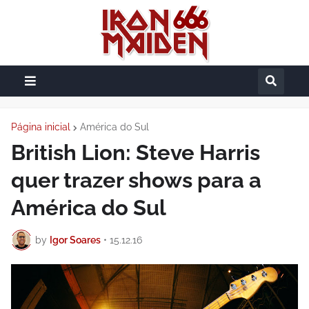
Página inicial
América do Sul
British Lion: Steve Harris
quer trazer shows para a
América do Sul
by
Igor Soares
•
15.12.16