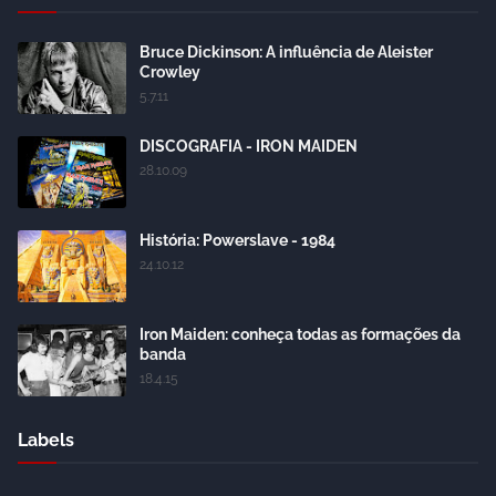
Bruce Dickinson: A influência de Aleister
Crowley
5.7.11
DISCOGRAFIA - IRON MAIDEN
28.10.09
História: Powerslave - 1984
24.10.12
Iron Maiden: conheça todas as formações da
banda
18.4.15
Labels