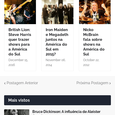
British Lion:
Iron Maiden
Nicko
Steve Harris
e Megadeth
McBrain
quer trazer
juntos na
fala sobre
shows para
América do
shows na
a América
Sul em
América do
do Sul
2015?
Sul
December 15,
November 06,
October 22,
2016
2014
2012
Postagem Anterior
Próxima Postagem
Mais vistos
Bruce Dickinson: A influência de Aleister