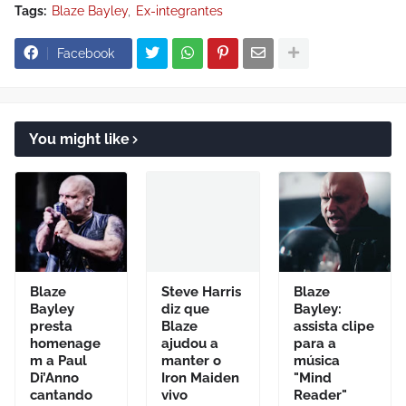
Tags:
Blaze Bayley
Ex-integrantes
Facebook
You might like
Blaze
Steve Harris
Blaze
Bayley
diz que
Bayley:
presta
Blaze
assista clipe
homenage
ajudou a
para a
m a Paul
manter o
música
Di’Anno
Iron Maiden
"Mind
cantando
vivo
Reader"