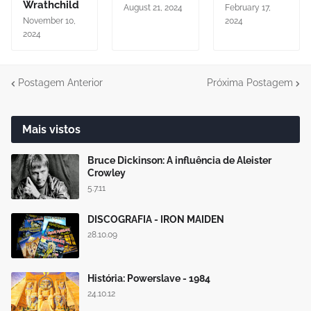
Wrathchild
August 21, 2024
February 17,
November 10,
2024
2024
Postagem Anterior
Próxima Postagem
Mais vistos
Bruce Dickinson: A influência de Aleister
Crowley
5.7.11
DISCOGRAFIA - IRON MAIDEN
28.10.09
História: Powerslave - 1984
24.10.12