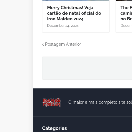
Merry Christmas! Veja
The F
cartão de natal oficial do
camis
Iron Maiden 2024
no Br
December 24, 2024
Decemb
Postagem Anterior
O maior e mais completo site so
Categories