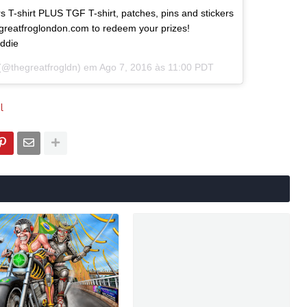
lers T-shirt PLUS TGF T-shirt, patches, pins and stickers
greatfroglondon.com to redeem your prizes!
eddie
(@thegreatfrogldn) em
Ago 7, 2016 às 11:00 PDT
l