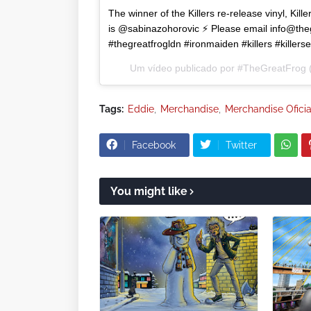
The winner of the Killers re-release vinyl, Kil
is @sabinazohorovic ⚡️ Please email info@the
#thegreatfrogldn #ironmaiden #killers #killers
Um vídeo publicado por #TheGreatFrog 
Tags:
Eddie
Merchandise
Merchandise Oficia
Facebook
Twitter
You might like