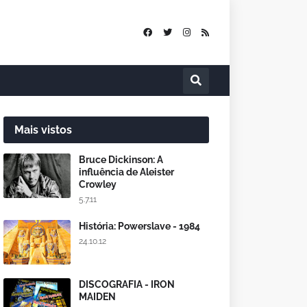
Mais vistos
Bruce Dickinson: A
influência de Aleister
Crowley
5.7.11
História: Powerslave - 1984
24.10.12
DISCOGRAFIA - IRON
MAIDEN