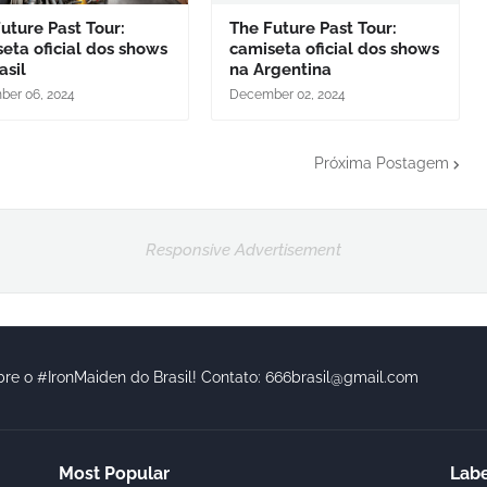
uture Past Tour:
The Future Past Tour:
eta oficial dos shows
camiseta oficial dos shows
asil
na Argentina
er 06, 2024
December 02, 2024
Próxima Postagem
Responsive Advertisement
bre o #IronMaiden do Brasil! Contato: 666brasil@gmail.com
Most Popular
Labe