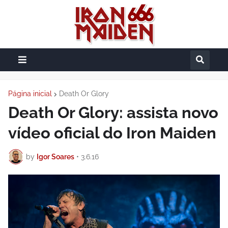
Página inicial
Death Or Glory
Death Or Glory: assista novo
vídeo oficial do Iron Maiden
by
Igor Soares
•
3.6.16