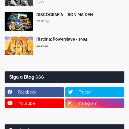
5.7.11
DISCOGRAFIA - IRON MAIDEN
28.10.09
História: Powerslave - 1984
24.10.12
Siga o Blog 666
Facebook
Twitter
YouTube
Instagram