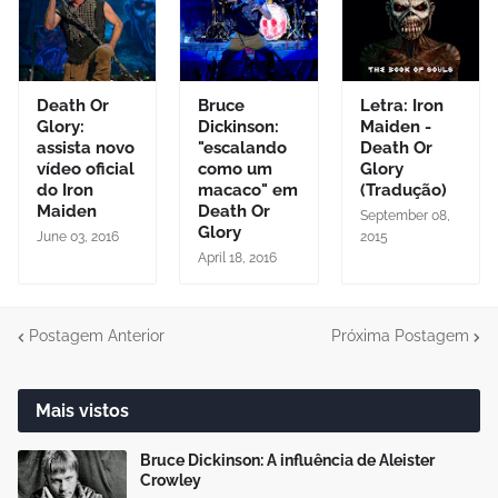
Death Or
Bruce
Letra: Iron
Glory:
Dickinson:
Maiden -
assista novo
"escalando
Death Or
vídeo oficial
como um
Glory
do Iron
macaco" em
(Tradução)
Maiden
Death Or
September 08,
Glory
June 03, 2016
2015
April 18, 2016
Postagem Anterior
Próxima Postagem
Mais vistos
Bruce Dickinson: A influência de Aleister
Crowley