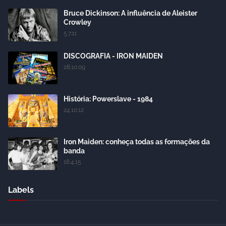
Bruce Dickinson: A influência de Aleister
Crowley
5.7.11
DISCOGRAFIA - IRON MAIDEN
28.10.09
História: Powerslave - 1984
24.10.12
Iron Maiden: conheça todas as formações da
banda
18.4.15
Labels