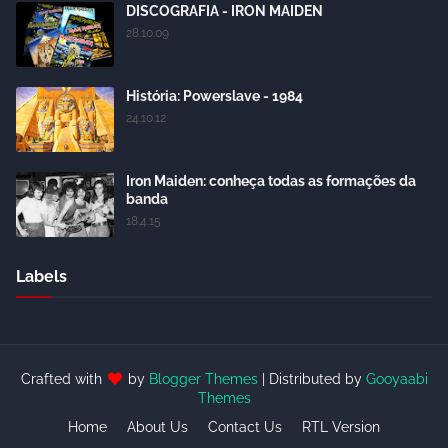
DISCOGRAFIA - IRON MAIDEN
28.10.09
História: Powerslave - 1984
24.10.12
Iron Maiden: conheça todas as formações da
banda
18.4.15
Labels
Crafted with
by
Blogger Themes
| Distributed by
Gooyaabi
Themes
Home
About Us
Contact Us
RTL Version