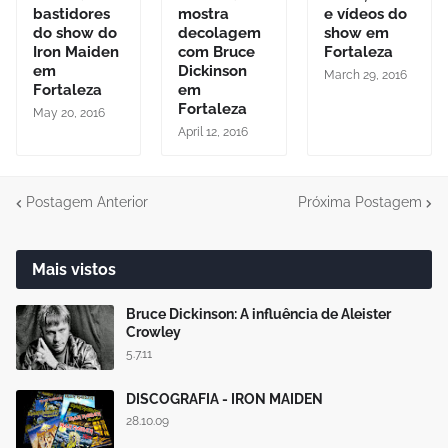
bastidores
mostra
e vídeos do
do show do
decolagem
show em
Iron Maiden
com Bruce
Fortaleza
em
Dickinson
March 29, 2016
Fortaleza
em
Fortaleza
May 20, 2016
April 12, 2016
Postagem Anterior
Próxima Postagem
Mais vistos
Bruce Dickinson: A influência de Aleister
Crowley
5.7.11
DISCOGRAFIA - IRON MAIDEN
28.10.09