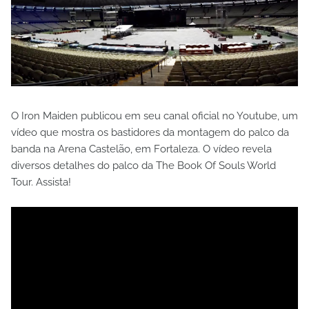
O Iron Maiden publicou em seu canal oficial no Youtube, um
vídeo que mostra os bastidores da montagem do palco da
banda na Arena Castelão, em Fortaleza. O vídeo revela
diversos detalhes do palco da The Book Of Souls World
Tour. Assista!