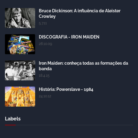
Bruce Dickinson: A influência de Aleister
Crowley
5.7.11
DISCOGRAFIA - IRON MAIDEN
28.10.09
Iron Maiden: conheça todas as formações da
banda
18.4.15
História: Powerslave - 1984
24.10.12
Labels