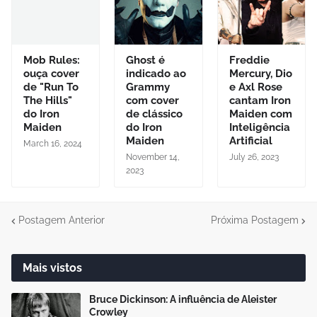
Mob Rules:
Ghost é
Freddie
ouça cover
indicado ao
Mercury, Dio
de "Run To
Grammy
e Axl Rose
The Hills"
com cover
cantam Iron
do Iron
de clássico
Maiden com
Maiden
do Iron
Inteligência
Maiden
Artificial
March 16, 2024
November 14,
July 26, 2023
2023
Postagem Anterior
Próxima Postagem
Mais vistos
Bruce Dickinson: A influência de Aleister
Crowley