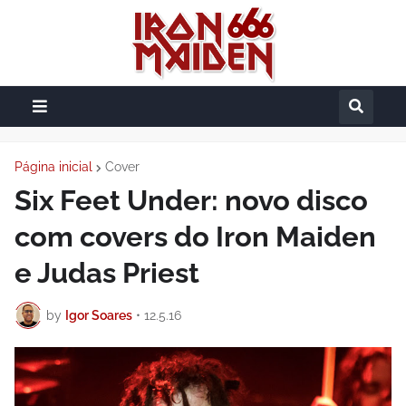
Página inicial
Cover
Six Feet Under: novo disco
com covers do Iron Maiden
e Judas Priest
by
Igor Soares
•
12.5.16