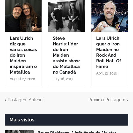
Lars Ulrich
Steve
Lars Ulrich
diz que
Harris: líder
quer o Iron
várias coisas
do Iron
Maiden no
do Iron
Maiden
Rock And
Maiden
assiste show
Roll Hall Of
inspiraram o
do Metallica
Fame
Metallica
no Canadá
April 12, 2016
August 27, 2020
July 18, 2017
Postagem Anterior
Próxima Postagem
Mais vistos
Bruce Dickinson: A influência de Aleister