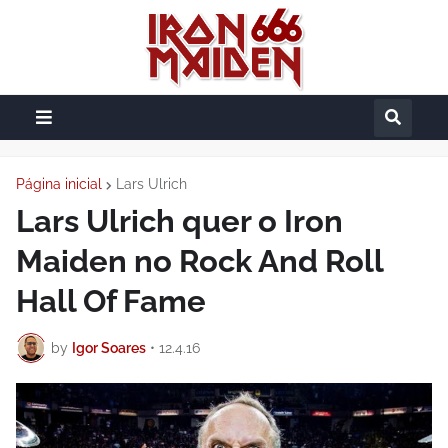
Página inicial
Lars Ulrich
Lars Ulrich quer o Iron
Maiden no Rock And Roll
Hall Of Fame
by
Igor Soares
•
12.4.16