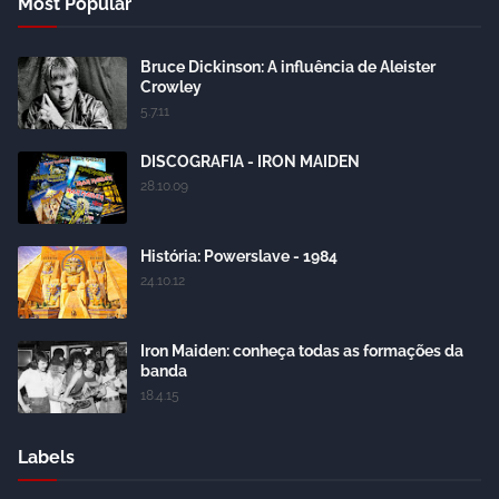
Most Popular
Bruce Dickinson: A influência de Aleister
Crowley
5.7.11
DISCOGRAFIA - IRON MAIDEN
28.10.09
História: Powerslave - 1984
24.10.12
Iron Maiden: conheça todas as formações da
banda
18.4.15
Labels