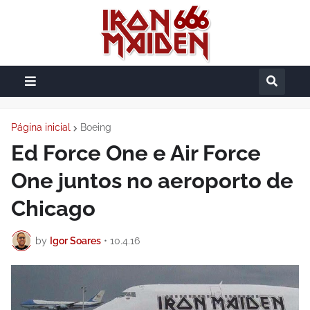
Página inicial
Boeing
Ed Force One e Air Force
One juntos no aeroporto de
Chicago
by
Igor Soares
•
10.4.16