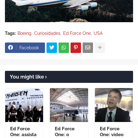
Tags:
Boeing
Curiosidades
Ed Force One
USA
Facebook
You might like
Ed Force
Ed Force
Ed Force
One: assista
One: o
One: vídeo