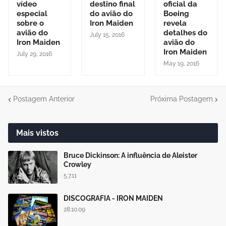
vídeo
destino final
oficial da
especial
do avião do
Boeing
sobre o
Iron Maiden
revela
avião do
detalhes do
July 15, 2016
Iron Maiden
avião do
Iron Maiden
July 29, 2016
May 19, 2016
Postagem Anterior
Próxima Postagem
Mais vistos
Bruce Dickinson: A influência de Aleister
Crowley
5.7.11
DISCOGRAFIA - IRON MAIDEN
28.10.09