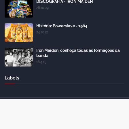
DISCOGRAFIA - IRON MAIDEN
28.10.09
História: Powerslave - 1984
24.10.12
Iron Maiden: conheça todas as formações da
banda
18.4.15
Labels
Crafted with
by
Blogger Themes
| Distributed by
Gooyaabi
Themes
Home
About Us
Contact Us
RTL Version