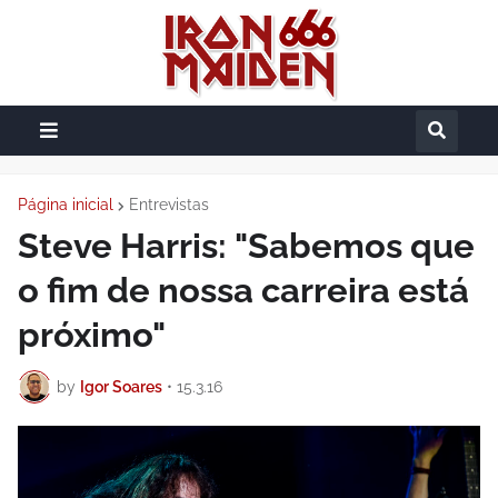
Página inicial
Entrevistas
Steve Harris: "Sabemos que
o fim de nossa carreira está
próximo"
by
Igor Soares
•
15.3.16