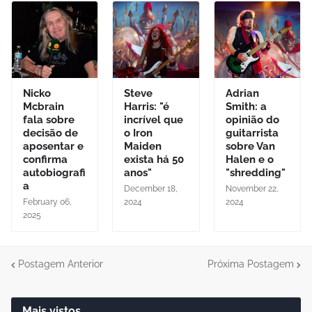
Nicko
Steve
Adrian
Mcbrain
Harris: "é
Smith: a
fala sobre
incrível que
opinião do
decisão de
o Iron
guitarrista
aposentar e
Maiden
sobre Van
confirma
exista há 50
Halen e o
autobiografi
anos"
"shredding"
a
December 18,
November 22,
February 06,
2024
2024
2025
Postagem Anterior
Próxima Postagem
Mais vistos