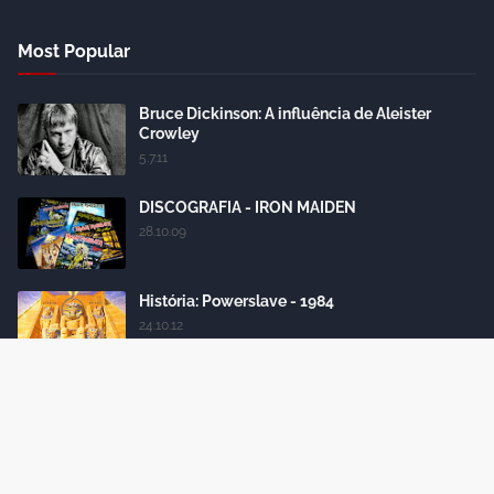
Most Popular
Bruce Dickinson: A influência de Aleister
Crowley
5.7.11
DISCOGRAFIA - IRON MAIDEN
28.10.09
História: Powerslave - 1984
24.10.12
Iron Maiden: conheça todas as formações da
banda
18.4.15