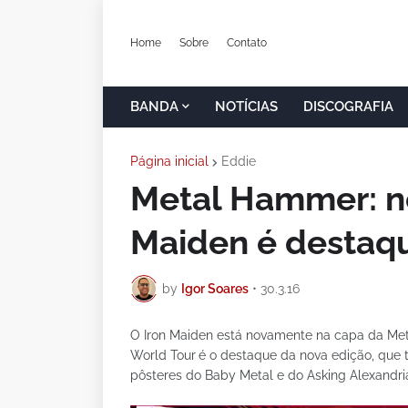
Home
Sobre
Contato
BANDA
NOTÍCIAS
DISCOGRAFIA
Página inicial
Eddie
Metal Hammer: no
Maiden é destaqu
by
Igor Soares
•
30.3.16
O Iron Maiden está novamente na capa da Met
World Tour
é o destaque da nova edição, que 
pôsteres do Baby Metal e do Asking Alexandri