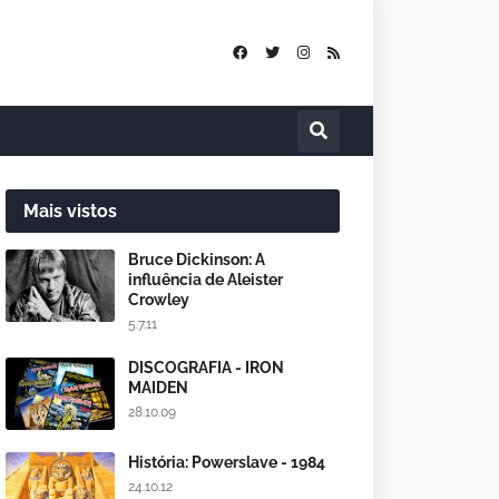
Mais vistos
Bruce Dickinson: A
influência de Aleister
Crowley
5.7.11
DISCOGRAFIA - IRON
MAIDEN
28.10.09
História: Powerslave - 1984
24.10.12