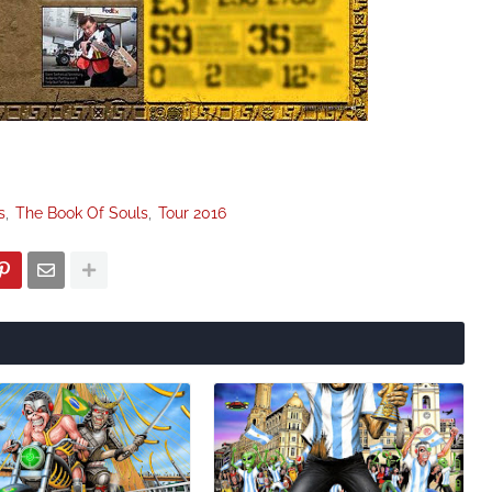
s
The Book Of Souls
Tour 2016