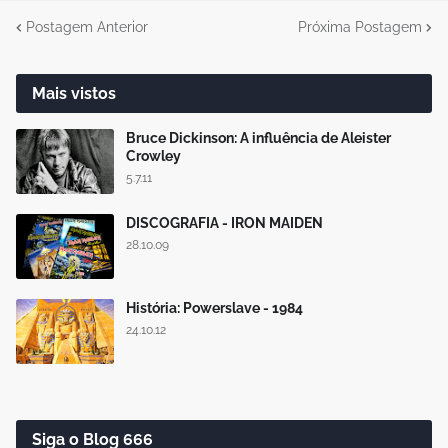
Postagem Anterior
Próxima Postagem
Mais vistos
Bruce Dickinson: A influência de Aleister
Crowley
5.7.11
DISCOGRAFIA - IRON MAIDEN
28.10.09
História: Powerslave - 1984
24.10.12
Siga o Blog 666