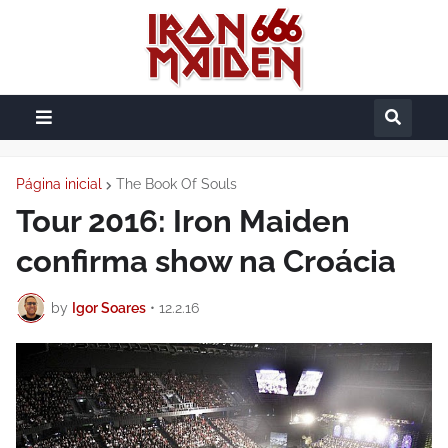
Página inicial
The Book Of Souls
Tour 2016: Iron Maiden
confirma show na Croácia
by
Igor Soares
•
12.2.16