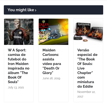
You might like
W A Sport:
Maiden
Versão
camisa de
Cartoons:
especial de
futebol do
assista
"The Book
Iron Maiden
vídeo para
Of Souls:
inspirada no
"Death Or
Live
álbum "The
Glory"
Chapter"
Book Of
com
June 26, 2019
Souls"
miniatura
do Eddie
July 13, 2021
November 22,
2017