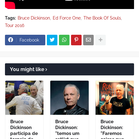
Tags:
Bruce Dickinson
Ed Force One
The Book Of Souls
Tour 2016
Facebook
You might like
Bruce
Bruce
Bruce
Dickinson
Dickinson:
Dickinson:
participa de
"temos um
"Faremos