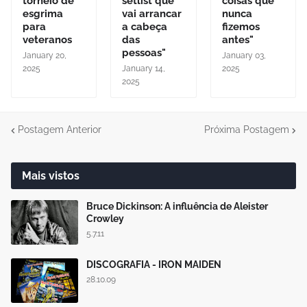
torneio de
setlist que
coisas que
esgrima
vai arrancar
nunca
para
a cabeça
fizemos
veteranos
das
antes"
pessoas"
January 20,
January 03,
2025
January 14,
2025
2025
Postagem Anterior
Próxima Postagem
Mais vistos
Bruce Dickinson: A influência de Aleister
Crowley
5.7.11
DISCOGRAFIA - IRON MAIDEN
28.10.09