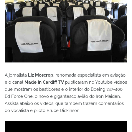
A jornalista
Liz Moscrop
, renomada especialista em aviação
e o canal
Made In Cardiff TV
publicaram no Youtube vídeos
que mostram os bastidores e o interior do Boeing 747-400
Ed Force One, o novo e gigantesco avião do Iron Maiden.
Assista abaixo os vídeos, que também trazem comentários
do vocalista e piloto Bruce Dickinson.