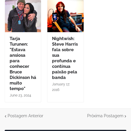
Tarja
Nightwish:
Turunen:
Steve Harris
"Estava
fala sobre
ansiosa
sua
para
profunda e
conhecer
contínua
Bruce
paixão pela
Dickinson há
banda
muito
January 17,
tempo"
2016
June 23, 2024
Postagem Anterior
Próxima Postagem