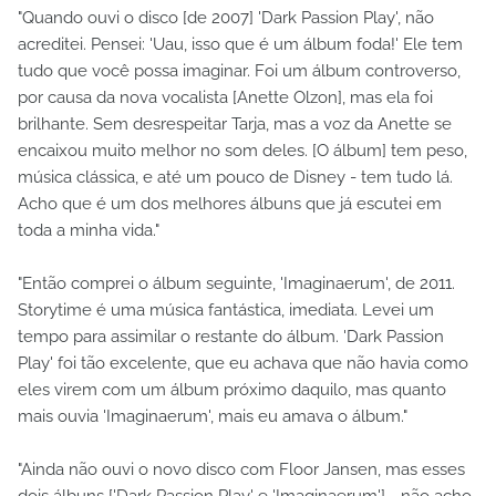
"Quando ouvi o disco [de 2007] 'Dark Passion Play', não
acreditei. Pensei: 'Uau, isso que é um álbum foda!' Ele tem
tudo que você possa imaginar. Foi um álbum controverso,
por causa da nova vocalista [Anette Olzon], mas ela foi
brilhante. Sem desrespeitar Tarja, mas a voz da Anette se
encaixou muito melhor no som deles. [O álbum] tem peso,
música clássica, e até um pouco de Disney - tem tudo lá.
Acho que é um dos melhores álbuns que já escutei em
toda a minha vida."
"Então comprei o álbum seguinte, 'Imaginaerum', de 2011.
Storytime é uma música fantástica, imediata. Levei um
tempo para assimilar o restante do álbum. 'Dark Passion
Play' foi tão excelente, que eu achava que não havia como
eles virem com um álbum próximo daquilo, mas quanto
mais ouvia 'Imaginaerum', mais eu amava o álbum."
"Ainda não ouvi o novo disco com Floor Jansen, mas esses
dois álbuns ['Dark Passion Play' e 'Imaginaerum'] - não acho