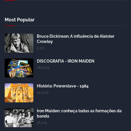
Most Popular
Bruce Dickinson: A influência de Aleister
Crowley
5.7.11
DISCOGRAFIA - IRON MAIDEN
28.10.09
História: Powerslave - 1984
24.10.12
Iron Maiden: conheça todas as formações da
banda
18.4.15