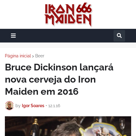
Página inicial
Beer
Bruce Dickinson lançará
nova cerveja do Iron
Maiden em 2016
by
Igor Soares
•
12.1.16