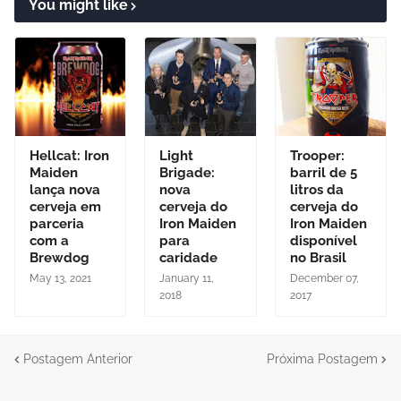
You might like
Hellcat: Iron
Light
Trooper:
Maiden
Brigade:
barril de 5
lança nova
nova
litros da
cerveja em
cerveja do
cerveja do
parceria
Iron Maiden
Iron Maiden
com a
para
disponível
Brewdog
caridade
no Brasil
May 13, 2021
January 11,
December 07,
2018
2017
Postagem Anterior
Próxima Postagem